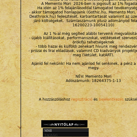
A Memento Mori 2026-ben is jogosult az 1% fogadá
Ha idén az 1% felajánlásoddal támogatod tevékenysé
- akkor támogatod honlapjaink (Gothic.hu, Memento Mori, 
Deathrock.hu) fejlesztését, karbantartását valamint az üz
járó költségeket. Számlaszámunk plusz adományod fel
16200223-10054110)
Az 1 %-al még segíted alábbi terveink megvalósítá
- újabb kiállításokat, performanszokat, vetítéseket szervezü
örökifjú tehetségeknek
- több hazai és külföldi zenekart hívunk meg rendezvé
- prózai és lírai előadások, valamint CD kiadványok projektje
meg (Vetület, katART).
Ajánld fel nekünk! Ha nem ajánlod fel senkinek, a pénz a
megy.
NÉV: Memento Mori
Adószámunk: 18264375-1-13
A hozzászóláshoz
regisztráció
és
bejelentkezés
szüksé
MMI
TAGSÁG