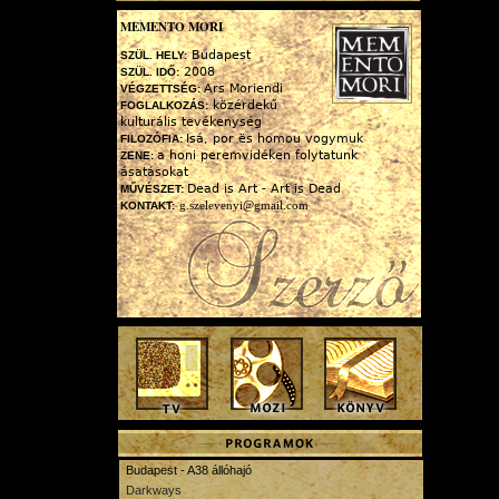
MEMENTO MORI
Budapest
SZÜL. HELY:
2008
SZÜL. IDŐ:
Ars Moriendi
VÉGZETTSÉG:
közérdekű
FOGLALKOZÁS:
kulturális tevékenység
Isá, por ës homou vogymuk
FILOZÓFIA:
a honi peremvidéken folytatunk
ZENE:
ásatásokat
Dead is Art - Art is Dead
MŰVÉSZET:
g.szelevenyi@gmail.com
KONTAKT:
Budapest - A38 állóhajó
Darkways