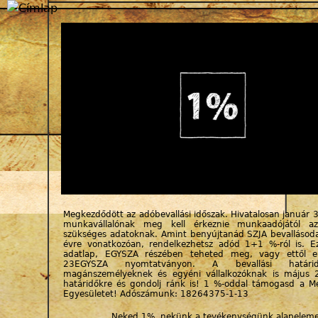
Jump to navigation
Megkezdődött az adóbevallási időszak. Hivatalosan január 
munkavállalónak meg kell érkeznie munkaadójától a
szükséges adatoknak. Amint benyújtanád SZJA bevallásod
évre vonatkozóan, rendelkezhetsz adód 1+1 %-ról is. E
adatlap, EGYSZA részében teheted meg, vagy ettől el
23EGYSZA nyomtatványon. A bevallási határid
magánszemélyeknek és egyéni vállalkozóknak is május 2
határidőkre és gondolj ránk is! 1 %-oddal támogasd a 
Egyesületet! Adószámunk: 18264375-1-13
Neked 1%, nekünk a tevékenységünk alapeleme