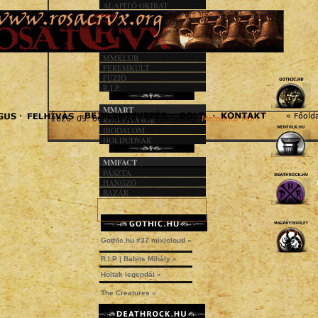
ALAPÍTÓ OKIRAT
KÖZHASZN. JEL.
1%
MMACT
MMKLUB
PEREMKULT
FÚZIÓ
R.I.P.
MMART
« Főold
2026. 05. 06. - 04:46 | © szerzőség:
Memento Mori
KIÁLLÍTÁSOK
IRODALOM
HOLDUDVAR
MMFACT
PÁSZTA
HANGZÓ
BAZÁR
Gothic.hu #37 mix|cloud »
R.I.P | Babits Mihály »
Holtak legendái »
The Creatures »