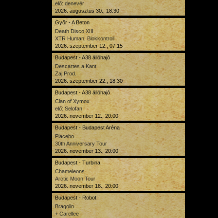
elő: denevér
2026. augusztus 30., 18:30
Győr - A Beton
Death Disco XIII
XTR Human, Blokkontroll
2026. szeptember 12., 07:15
Budapest - A38 állóhajó
Descartes a Kant
Zaj Prod.
2026. szeptember 22., 18:30
Budapest - A38 állóhajó
Clan of Xymox
elő: Selofan
2026. november 12., 20:00
Budapest - Budapest Aréna
Placebo
30th Anniversary Tour
2026. november 13., 20:00
Budapest - Turbina
Chameleons
Arctic Moon Tour
2026. november 18., 20:00
Budapest - Robot
Bragolin
+ Carellee