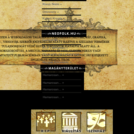
Klaus Nomi »
Omniozis »
Kylmä Krypta »
Idles | Budapest Park »
Current 93 »
R.I.P | Bergman »
ClassicUs #4 | mix|cloud »
Morgue Ensemble »
Hamarosan... »
Hamarosan... »
Hamarosan... »
Hamarosan... »