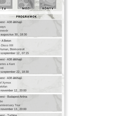
est - A38 állóhajó
ways
denevér
 augusztus 30., 18:30
- A Beton
 Disco XIII
uman, Blokkontroll
 szeptember 12., 07:15
est - A38 állóhajó
rtes a Kant
rod.
 szeptember 22., 18:30
est - A38 állóhajó
of Xymox
elofan
 november 12., 20:00
est - Budapest Aréna
bo
Anniversary Tour
 november 13., 20:00
est - Turbina