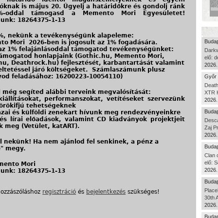
zóknak is május 20. Ügyelj a határidőkre és gondolj ránk
%-oddal támogasd a Memento Mori Egyesületet!
unk: 18264375-1-13
%, nekünk a tevékenységünk alapeleme:
Budap
o Mori 2026-ben is jogosult az 1% fogadására.
az 1% felajánlásoddal támogatod tevékenységünket:
Dark
támogatod honlapjaink (Gothic.hu, Memento Mori,
elő: 
hu, Deathrock.hu) fejlesztését, karbantartását valamint
2026.
ltetéssel járó költségeket. Számlaszámunk plusz
od feladásához: 16200223-10054110)
Győr 
Death
l még segíted alábbi terveink megvalósítását:
XTR H
kiállításokat, performanszokat, vetítéseket szervezünk
2026.
s örökifjú tehetségeknek
Budap
azai és külföldi zenekart hívunk meg rendezvényeinkre
 és lírai előadások, valamint CD kiadványok projektjeit
Desca
uk meg (Vetület, katART).
Zaj P
2026.
el nekünk! Ha nem ajánlod fel senkinek, a pénz a
Budap
" megy.
Clan 
elő: S
mento Mori
2026.
unk: 18264375-1-13
Budap
Place
hozzászóláshoz
regisztráció
és
bejelentkezés
szükséges!
30th 
2026.
Budap