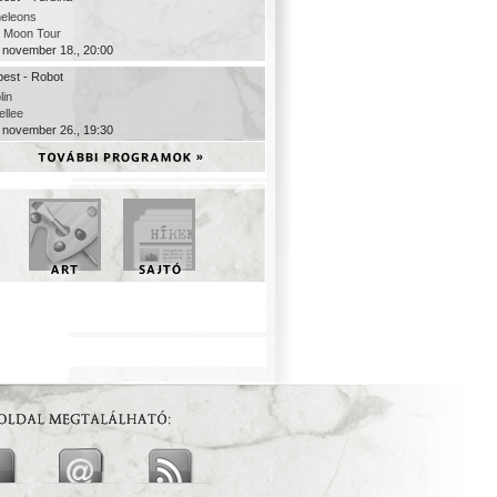
eleons
c Moon Tour
 november 18., 20:00
est - Robot
lin
ellee
 november 26., 19:30