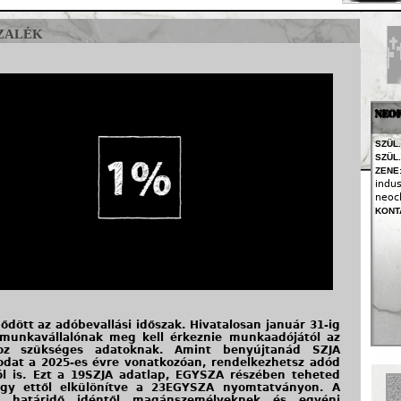
Jump to navigation
zalék
NEO
SZÜL.
SZÜL.
ZENE
indus
neocl
KONT
dött az adóbevallási időszak. Hivatalosan január 31-ig
munkavállalónak meg kell érkeznie munkaadójától az
oz szükséges adatoknak. Amint benyújtanád SZJA
odat a 2025-es évre vonatkozóan, rendelkezhetsz adód
l is. Ezt a 19SZJA adatlap, EGYSZA részében teheted
gy ettől elkülönítve a 23EGYSZA nyomtatványon. A
si határidő idéntől magánszemélyeknek és egyéni