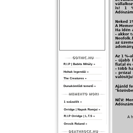
vállalko
is! 1 
Adószám
Neked 1
A Mement
Ha idén 
- akkor 
Neofolk.
az üzeme
adomány
Az 1 %-a
- újabb 
fiatal é
R.I.P | Babits Mihály »
- több h
Holtak legendái »
- prózai
valósítj
The Creatures »
Ajánld f
Dunakömlődi temető »
"közösbe
NÉV: Me
1 százalék »
Adószám
Orridge | Napok Romjai »
R.I.P Orridge | L.T.S »
A 
Orcsik Roland »