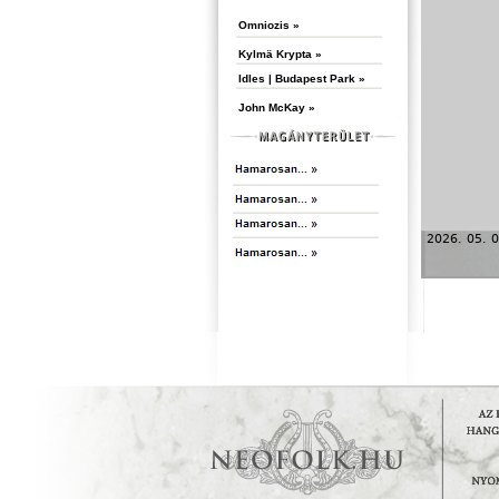
Omniozis »
Kylmä Krypta »
Idles | Budapest Park »
John McKay »
2026. 05. 0