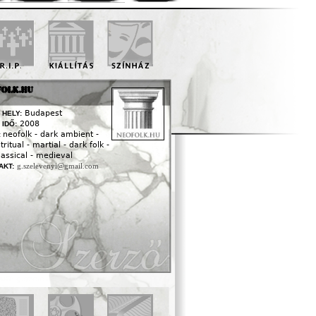
FOLK.HU
Budapest
 HELY:
2008
 IDŐ:
neofolk - dark ambient -
:
tritual - martial - dark folk -
assical - medieval
g.szelevenyi@gmail.com
AKT: