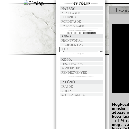
HARANG
1 szá
ZENEKAROK
INTERJÚK
FORDÍTÁSOK
DALSZÖVEGEK
ANNO
FRONTVONAL
NEOFOLK DAY
R.I.P.
KÓPIA
FESZTIVÁLOK
KONCERTEK
RENDEZVÉNYEK
INFÚZIÓ
ÍRÁSOK
KULTS
SZUBSZTANCIA
Megkezdő
minden 
adózásh
bevallás
1+1 %-ró
meg, va
bevallá