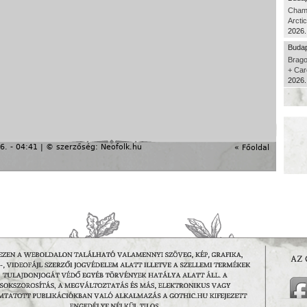
Cham
Arcti
2026.
Budap
Brago
+ Car
2026.
6. - 04:41 | © szerzőség:
Neofolk.hu
« Főoldal