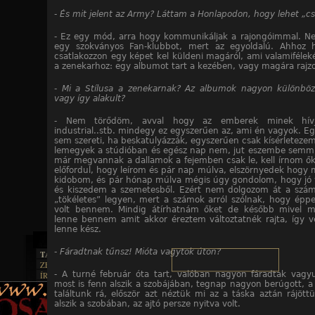
- És mit jelent az Army? Láttam a Honlapodon, hogy lehet „cs
- Ez egy mód, arra hogy kommunikáljak a rajongóimmal. 
egy szokványos Fan-klubbot, mert az egyoldalú. Ahhoz h
csatlakozzon egy képet kel küldeni magáról, ami valamifélek
a zenekarhoz: egy albumot tart a kezében, vagy magára rajzol
- Mi a Stílusa a zenekarnak? Az albumok nagyon különböz
vagy így alakult?
- Nem törődöm, avval hogy az emberek minek hívjá
industrial..stb. mindegy ez egyszerűen az, ami én vagyok. Eg
sem szereti, ha beskatulyázzák, egyszerűen csak kísérletezem
lemegyek a stúdióban és egész nap nem, jut eszembe semmi
már megvannak a dallamok a fejemben csak le, kell írnom őke
előfordul, hogy leírom és pár nap múlva, elszörnyedek hogy m
kidobom, és pár hónap múlva mégis úgy gondolom, hogy jó 
és kiszedem a szemetesből. Ezért nem dolgozom át a szá
„tökéletes” legyen, mert a számok arról szólnak, hogy épp
volt bennem. Mindig átírhatnám őket de később mivel 
lenne bennem amit akkor éreztem változtatnék rajta, így 
lenne kész.
- Fáradtnak tűnsz! Mióta vagytok úton?
TAJTÉKOS LAPOK
ZENE
- A turné február óta tart, valóban nagyon fáradtak vag
ÍRÁSOK
EGYÜTTESEK
most is fenn alszik a szobájában, tegnap nagyon berúgott, a
BOSZORKÁNYKONYHA
IRODALOM
INTERJÚK
találtunk rá, először azt néztük mi az a táska aztán rájött
FEKETE HUMOR
FILM
FORDÍTÁSOK
alszik a szobában, az ajtó persze nyitva volt.
KÉPES
MŰVÉSZET