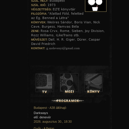
Budapest
SZÜL. HELY:
1973
SZÜL. IDŐ:
ELTE könyvtár
VÉGZETTSÉG:
"Alattad Föld, feletted
FILOZÓFIA:
az Ég, Benned a Létra"
Weöres Sándor, Boris Vian, Nick
KÖNYVEK:
Cave, Burgess, Hamvas Béla
Rosa Crvx, Rome, Sieben, Joy Division,
ZENE:
Rozz Williams, iLikeTrains stb.
Dalí, H. R. Giger, Dürer, Caspar
MŰVÉSZET:
David Friedrich
g.szelevenyi@gmail.com
KONTAKT:
A hozzászóláshoz
regisztráció
és
bejelentkezés
szüksé
Budapest - A38 állóhajó
Darkways
elő: denevér
2026. augusztus 30., 18:30
Győr - A Beton