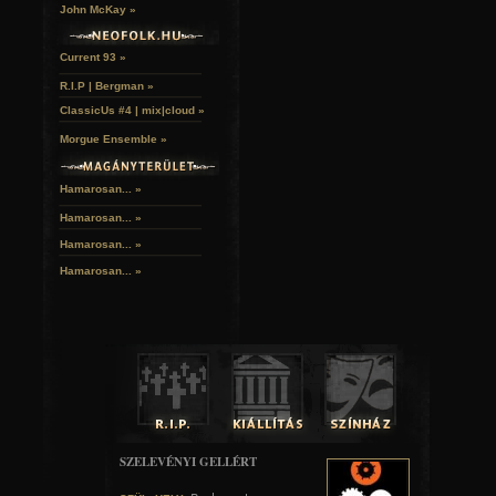
- Hát én bármit meghallgatok, otthon nem jellemző hog
John McKay »
hallgatnék, például szeretem a Death In June –t, vagy Jonny 
is egy Jonny Cash tetoválásom, azután csináltattam miután 
Current 93 »
- Kik csinálják a tetoválásaidat?
R.I.P | Bergman »
ClassicUs #4 | mix|cloud »
- Az összeset barátok csinálták. A legújabb a vörös csillag a
Morgue Ensemble »
- Itt maradtok koncert után?
- Igen. Koncert előtt alszom egy órát, aztán utána maradok b
Hamarosan... »
rajongókkal, holnap pedig utazunk tovább.
Hamarosan...
»
- Hát akkor jó pihenést neked a koncert előtt!
Hamarosan...
»
- Köszönöm.
Hamarosan...
»
SZELEVÉNYI GELLÉRT