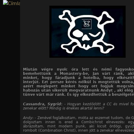
Jump to navigation
Miután végre nyolc óra lett és némi fagyosk
bemehettünk a Monastery-be, Jan várt ránk, ak
minket, hogy fáradjunk a hotelba, hogy elkészít
interjút. Ezt persze kérés nélkül is megtettük volna
azért meglepett minket hogy ott fogjuk megcsin
habozás után sikerült megváratnunk Andyt , aki elég
tűnve várt már ránk. És így elkezdhettük a beszélgeté
Cassandra, Sygrid
:
- Hogyan kezdődött a CC és mivel fog
zenekar előtt? Mindig is énekes akartál lenni?
Andy
: - Zenével foglalkoztam, mióta az eszemet tudom, de G
dolgoztam innen is ered a Combichrist elnevezés: egy
ábrázoltam, mint modern punk, aki kicsit ördögi, gyújt
rombolt (Combination Christ), innen jött a zenekar elnevezése