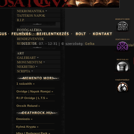
KÉPES
MŰVÉSZET
DALSZÖVEGEK
RENDEZVÉNYEK
SZÖVEGES
ÍRÁSTÖRTÉNET
NEKROMANTIKA
TAJTÉKOS NAPOK
AKTUÁLIS
R.I.P.
A MÚLT
FOTÓGALÉRIA
FESZTIVÁLOK
RENDEZVÉNYEK
KONCERTEK
2013. 08. 07. - 12:31 | © szerzőség:
Gelka
« Főoldal
ART
GALERIART
MONUMENTUM
ARTGALERI
NEKRETRO
TEMETŐK
KÉPREGÉNYEK
SCRIPTA
SZUBKULT
TEMPLOMOK
LAKÁSKULTS
NOVELLÁK
FEKETE LYUK
VÁRAK
VERSEK
RELIKVIÁK
HELYEK
1 százalék »
HALÁLTÁNC
Orridge | Napok Romjai »
R.I.P Orridge | L.T.S »
Orcsik Roland »
Omniozis »
Kylmä Krypta »
Idles | Budapest Park »