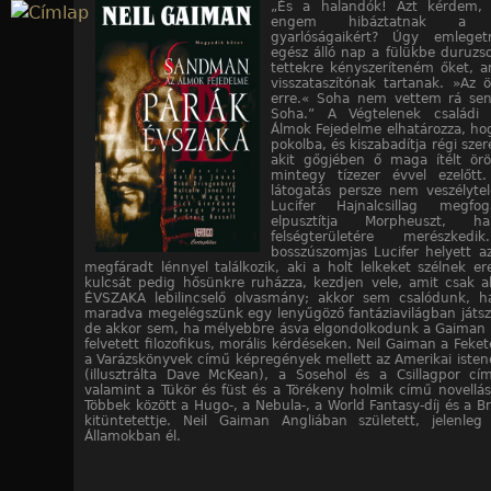
„És a halandók! Azt kérdem, 
Jump to navigation
engem hibáztatnak a 
gyarlóságaikért? Úgy emlege
egész álló nap a fülükbe duruzso
tettekre kényszeríteném őket, 
visszataszítónak tartanak. »Az 
erre.« Soha nem vettem rá sen
Soha.” A Végtelenek családi
Álmok Fejedelme elhatározza, hog
pokolba, és kiszabadítja régi sze
akit gőgjében ő maga ítélt örö
mintegy tízezer évvel ezelőtt.
látogatás persze nem veszélyte
Lucifer Hajnalcsillag megfo
elpusztítja Morpheuszt,
felségterületére merészk
bosszúszomjas Lucifer helyett 
megfáradt lénnyel találkozik, aki a holt lelkeket szélnek ere
kulcsát pedig hősünkre ruházza, kezdjen vele, amit csak 
ÉVSZAKA lebilincselő olvasmány; akkor sem csalódunk, ha
maradva megelégszünk egy lenyűgöző fantáziavilágban játs
de akkor sem, ha mélyebbre ásva elgondolkodunk a Gaiman 
felvetett filozofikus, morális kérdéseken. Neil Gaiman a Feke
a Varázskönyvek című képregények mellett az Amerikai istene
(illusztrálta Dave McKean), a Sosehol és a Csillagpor cí
valamint a Tükör és füst és a Törékeny holmik című novellásk
Többek között a Hugo-, a Nebula-, a World Fantasy-díj és a Br
kitüntetettje. Neil Gaiman Angliában született, jelenleg
Államokban él.