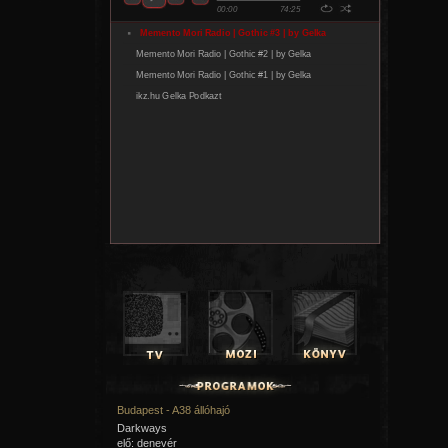
Budapest - A38 állóhajó
Darkways
elő: denevér