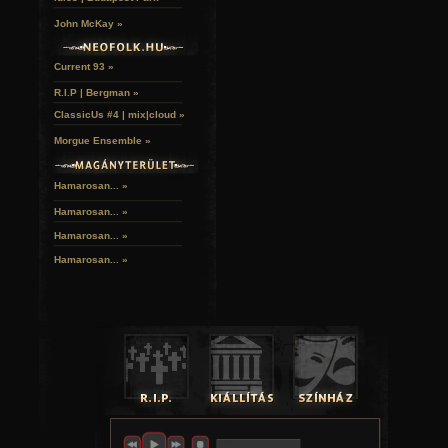
John McKay »
Current 93 »
R.I.P | Bergman »
ClassicUs #4 | mix|cloud »
Morgue Ensemble »
Hamarosan... »
Hamarosan...
»
Hamarosan...
»
Hamarosan...
»