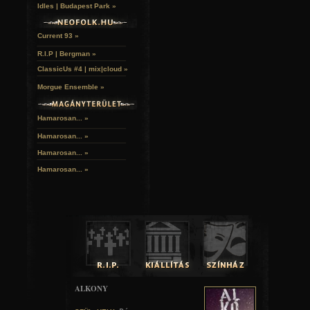
Idles | Budapest Park »
Current 93 »
R.I.P | Bergman »
ClassicUs #4 | mix|cloud »
Morgue Ensemble »
Hamarosan... »
Hamarosan...
»
Hamarosan...
»
Hamarosan...
»
ALKONY