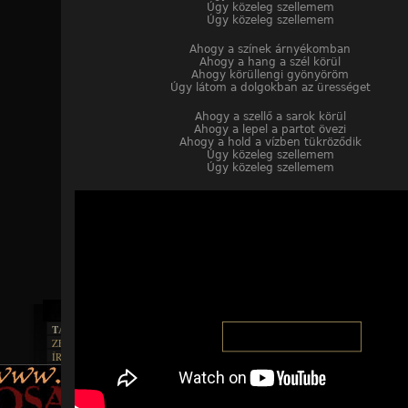
Úgy közeleg szellemem
Úgy közeleg szellemem
Ahogy a színek árnyékomban
Ahogy a hang a szél körül
Ahogy körüllengi gyönyöröm
Úgy látom a dolgokban az ürességet
Ahogy a szellő a sarok körül
Ahogy a lepel a partot övezi
Ahogy a hold a vízben tükröződik
Úgy közeleg szellemem
Úgy közeleg szellemem
TAJTÉKOS LAPOK
ZENE
ÍRÁSOK
EGYÜTTESEK
BOSZORKÁNYKONYHA
IRODALOM
INTERJÚK
FEKETE HUMOR
FILM
FORDÍTÁSOK
KÉPES
MŰVÉSZET