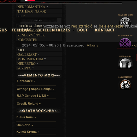
DALSZÖVEGEK
RENDEZVÉNYEK
SZÖVEGES
ÍRÁSTÖRTÉNET
NEKROMANTIKA
TAJTÉKOS NAPOK
AKTUÁLIS
R.I.P.
A MÚLT
FOTÓGALÉRIA
A hozzászóláshoz
regisztráció
és
bejelentkezés
szüksé
FESZTIVÁLOK
RENDEZVÉNYEK
KONCERTEK
2024. 05. 05. - 08:20 | © szerzőség:
Alkony
« Főoldal
ART
GALERIART
MONUMENTUM
ARTGALERI
NEKRETRO
TEMETŐK
KÉPREGÉNYEK
SCRIPTA
SZUBKULT
TEMPLOMOK
LAKÁSKULTS
NOVELLÁK
FEKETE LYUK
VÁRAK
VERSEK
RELIKVIÁK
HELYEK
1 százalék »
HALÁLTÁNC
Orridge | Napok Romjai »
R.I.P Orridge | L.T.S »
Orcsik Roland »
Klaus Nomi »
Omniozis »
Kylmä Krypta »