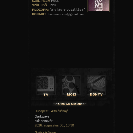
Pécs
SZÜL. HELY:
1996
SZÜL. IDŐ:
"a világ elpusztítása"
FILOZÓFIA:
baalmontcalm@gmail.com
KONTAKT:
Budapest - A38 állóhajó
Darkways
elő: denevér
2026. augusztus 30., 18:30
Győr - A Beton