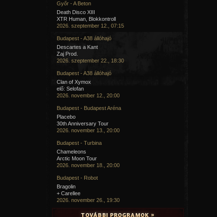
Győr - A Beton
Death Disco XIII
XTR Human, Blokkontroll
2026. szeptember 12., 07:15
Budapest - A38 állóhajó
Descartes a Kant
Zaj Prod.
2026. szeptember 22., 18:30
Budapest - A38 állóhajó
Clan of Xymox
elő: Selofan
2026. november 12., 20:00
Budapest - Budapest Aréna
Placebo
30th Anniversary Tour
2026. november 13., 20:00
Budapest - Turbina
Chameleons
Arctic Moon Tour
2026. november 18., 20:00
Budapest - Robot
Bragolin
+ Carellee
2026. november 26., 19:30