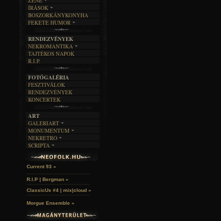
ZENE
ÍRÁSOK
EGYÜTTESEK
BOSZORKÁNYKONYHA
IRODALOM
INTERJÚK
FEKETE HUMOR
FILM
FORDÍTÁSOK
KÉPES
MŰVÉSZET
DALSZÖVEGEK
RENDEZVÉNYEK
SZÖVEGES
ÍRÁSTÖRTÉNET
NEKROMANTIKA
TAJTÉKOS NAPOK
AKTUÁLIS
R.I.P.
A MÚLT
FOTÓGALÉRIA
FESZTIVÁLOK
RENDEZVÉNYEK
KONCERTEK
ART
GALERIART
MONUMENTUM
ARTGALERI
NEKRETRO
TEMETŐK
KÉPREGÉNYEK
SCRIPTA
SZUBKULT
TEMPLOMOK
LAKÁSKULTS
Idles | Budapest Park »
NOVELLÁK
FEKETE LYUK
VÁRAK
VERSEK
RELIKVIÁK
HELYEK
Current 93 »
HALÁLTÁNC
R.I.P | Bergman »
ClassicUs #4 | mix|cloud »
Morgue Ensemble »