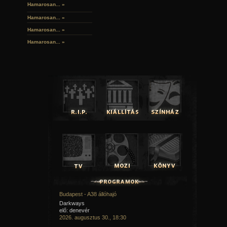
Hamarosan... »
Hamarosan...
»
Hamarosan...
»
Hamarosan...
»
Budapest - A38 állóhajó
Darkways
elő: denevér
2026. augusztus 30., 18:30