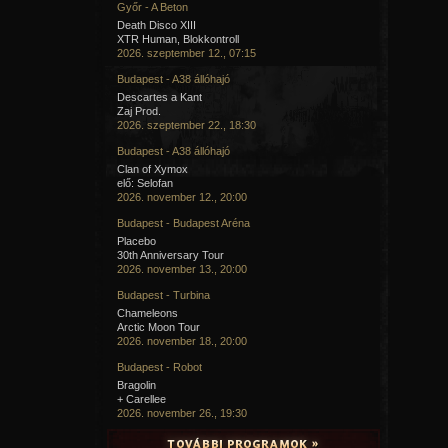
Győr - A Beton
Death Disco XIII
XTR Human, Blokkontroll
2026. szeptember 12., 07:15
Budapest - A38 állóhajó
Descartes a Kant
Zaj Prod.
2026. szeptember 22., 18:30
Budapest - A38 állóhajó
Clan of Xymox
elő: Selofan
2026. november 12., 20:00
Budapest - Budapest Aréna
Placebo
30th Anniversary Tour
2026. november 13., 20:00
Budapest - Turbina
Chameleons
Arctic Moon Tour
2026. november 18., 20:00
Budapest - Robot
Bragolin
+ Carellee
2026. november 26., 19:30