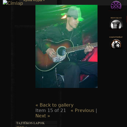
Kylmä Krypta »
Jump to navigation
« Back to gallery
Item 15 of 21
« Previous
|
Next »
TAJTÉKOS LAPOK