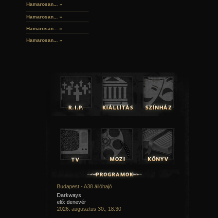
Hamarosan... »
Hamarosan...
»
Hamarosan...
»
Hamarosan...
»
Budapest - A38 állóhajó
Darkways
elő: denevér
2026. augusztus 30., 18:30