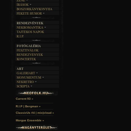
ZENE
ÍRÁSOK
EGYÜTTESEK
BOSZORKÁNYKONYHA
IRODALOM
INTERJÚK
FEKETE HUMOR
FILM
FORDÍTÁSOK
KÉPES
MŰVÉSZET
DALSZÖVEGEK
RENDEZVÉNYEK
SZÖVEGES
ÍRÁSTÖRTÉNET
NEKROMANTIKA
TAJTÉKOS NAPOK
AKTUÁLIS
R.I.P.
A MÚLT
FOTÓGALÉRIA
FESZTIVÁLOK
RENDEZVÉNYEK
KONCERTEK
ART
GALERIART
MONUMENTUM
ARTGALERI
NEKRETRO
TEMETŐK
KÉPREGÉNYEK
SCRIPTA
SZUBKULT
TEMPLOMOK
LAKÁSKULTS
Idles | Budapest Park »
NOVELLÁK
FEKETE LYUK
VÁRAK
VERSEK
RELIKVIÁK
HELYEK
Current 93 »
HALÁLTÁNC
R.I.P | Bergman »
ClassicUs #4 | mix|cloud »
Morgue Ensemble »