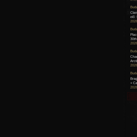
Buda
Clan
elő:
2026
Buda
Pla
30th
2026
Buda
Cha
Arct
2026
Buda
Brag
+ Ca
2026