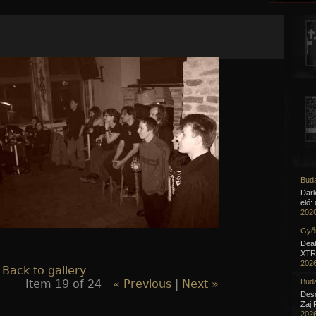
Jump to navigation
Buda
Dar
elő:
2026
Győr
Deat
XTR 
2026
 Back to gallery
Item 19 of 24
« Previous
|
Next »
Buda
Desc
Zaj 
2026