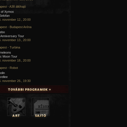
pest - A38 állóhajó
 of Xymox
 Selofan
. november 12., 20:00
pest - Budapest Aréna
cebo
 Anniversary Tour
. november 13., 20:00
pest - Turbina
meleons
ic Moon Tour
. november 18., 20:00
pest - Robot
olin
rellee
. november 26., 19:30