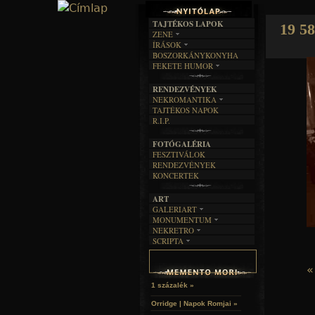
TAJTÉKOS LAPOK
19 58
ZENE
ÍRÁSOK
EGYÜTTESEK
BOSZORKÁNYKONYHA
IRODALOM
INTERJÚK
FEKETE HUMOR
FILM
FORDÍTÁSOK
KÉPES
MŰVÉSZET
DALSZÖVEGEK
RENDEZVÉNYEK
SZÖVEGES
ÍRÁSTÖRTÉNET
NEKROMANTIKA
TAJTÉKOS NAPOK
AKTUÁLIS
R.I.P.
A MÚLT
FOTÓGALÉRIA
FESZTIVÁLOK
RENDEZVÉNYEK
KONCERTEK
ART
GALERIART
MONUMENTUM
ARTGALERI
NEKRETRO
TEMETŐK
KÉPREGÉNYEK
SCRIPTA
SZUBKULT
TEMPLOMOK
LAKÁSKULTS
NOVELLÁK
FEKETE LYUK
VÁRAK
VERSEK
«
RELIKVIÁK
HELYEK
HALÁLTÁNC
1 százalék »
Orridge | Napok Romjai »