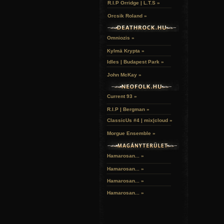
R.I.P Orridge | L.T.S »
Orcsik Roland »
Omniozis »
Kylmä Krypta »
Idles | Budapest Park »
John McKay »
Current 93 »
R.I.P | Bergman »
ClassicUs #4 | mix|cloud »
Morgue Ensemble »
Hamarosan... »
Hamarosan...
»
Hamarosan...
»
Hamarosan...
»