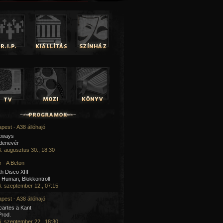
pest - A38 állóhajó
kways
 denevér
. augusztus 30., 18:30
 - A Beton
h Disco XIII
Human, Blokkontroll
. szeptember 12., 07:15
pest - A38 állóhajó
artes a Kant
Prod.
. szeptember 22., 18:30