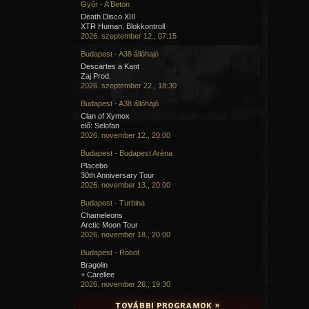
Győr - A Beton
Death Disco XIII
XTR Human, Blokkontroll
2026. szeptember 12., 07:15
Budapest - A38 állóhajó
Descartes a Kant
Zaj Prod.
2026. szeptember 22., 18:30
Budapest - A38 állóhajó
Clan of Xymox
elő: Selofan
2026. november 12., 20:00
Budapest - Budapest Aréna
Placebo
30th Anniversary Tour
2026. november 13., 20:00
Budapest - Turbina
Chameleons
Arctic Moon Tour
2026. november 18., 20:00
Budapest - Robot
Bragolin
+ Carellee
2026. november 26., 19:30