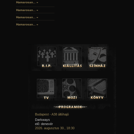
Hamarosan... »
Hamarosan...
»
Hamarosan...
»
Hamarosan...
»
Budapest - A38 állóhajó
Darkways
elő: denevér
2026. augusztus 30., 18:30