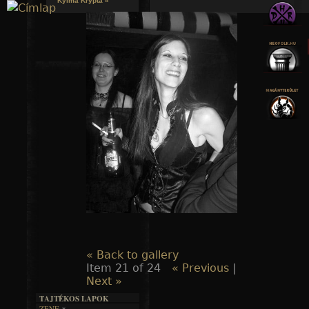
Kylmä Krypta »
Jump to navigation
« Back to gallery
Item 21 of 24
« Previous
|
Next »
TAJTÉKOS LAPOK
ZENE