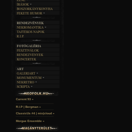
ÍRÁSOK
EGYÜTTESEK
BOSZORKÁNYKONYHA
IRODALOM
INTERJÚK
FEKETE HUMOR
FILM
FORDÍTÁSOK
KÉPES
MŰVÉSZET
DALSZÖVEGEK
RENDEZVÉNYEK
SZÖVEGES
ÍRÁSTÖRTÉNET
NEKROMANTIKA
TAJTÉKOS NAPOK
AKTUÁLIS
R.I.P.
A MÚLT
FOTÓGALÉRIA
FESZTIVÁLOK
RENDEZVÉNYEK
KONCERTEK
ART
GALERIART
MONUMENTUM
ARTGALERI
NEKRETRO
TEMETŐK
KÉPREGÉNYEK
SCRIPTA
SZUBKULT
TEMPLOMOK
LAKÁSKULTS
Idles | Budapest Park »
NOVELLÁK
FEKETE LYUK
VÁRAK
VERSEK
RELIKVIÁK
HELYEK
Current 93 »
HALÁLTÁNC
R.I.P | Bergman »
ClassicUs #4 | mix|cloud »
Morgue Ensemble »