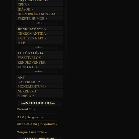
ZENE
ÍRÁSOK
EGYÜTTESEK
BOSZORKÁNYKONYHA
IRODALOM
INTERJÚK
FEKETE HUMOR
FILM
FORDÍTÁSOK
KÉPES
MŰVÉSZET
DALSZÖVEGEK
RENDEZVÉNYEK
SZÖVEGES
ÍRÁSTÖRTÉNET
NEKROMANTIKA
TAJTÉKOS NAPOK
AKTUÁLIS
R.I.P.
A MÚLT
FOTÓGALÉRIA
FESZTIVÁLOK
RENDEZVÉNYEK
KONCERTEK
ART
GALERIART
MONUMENTUM
ARTGALERI
NEKRETRO
TEMETŐK
KÉPREGÉNYEK
SCRIPTA
SZUBKULT
TEMPLOMOK
LAKÁSKULTS
John McKay »
NOVELLÁK
FEKETE LYUK
VÁRAK
VERSEK
RELIKVIÁK
HELYEK
Current 93 »
HALÁLTÁNC
R.I.P | Bergman »
ClassicUs #4 | mix|cloud »
Morgue Ensemble »