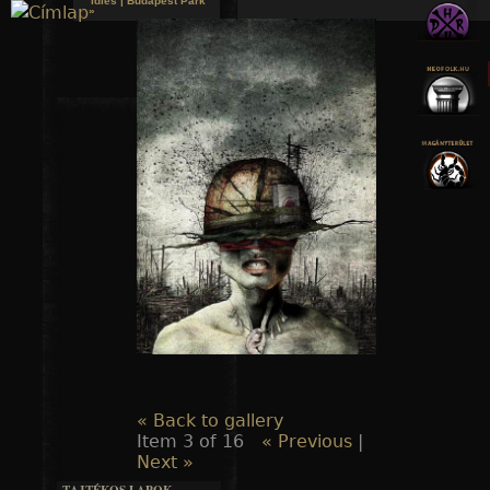
Idles | Budapest Park
»
Jump to navigation
« Back to gallery
Item 3 of 16
« Previous
|
Next »
TAJTÉKOS LAPOK