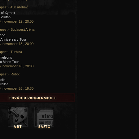
pest - A38 állóhajó
 of Xymox
 Selofan
. november 12., 20:00
pest - Budapest Aréna
cebo
 Anniversary Tour
. november 13., 20:00
pest - Turbina
meleons
ic Moon Tour
. november 18., 20:00
pest - Robot
olin
rellee
. november 26., 19:30