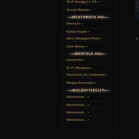
R.I.P Orridge | L.T.S »
Orcsik Roland »
Omniozis »
Kylmä Krypta »
«
Idles | Budapest Park »
John McKay »
Current 93 »
R.I.P | Bergman »
ClassicUs #4 | mix|cloud »
Morgue Ensemble »
Hamarosan... »
Hamarosan...
»
Hamarosan...
»
Hamarosan...
»