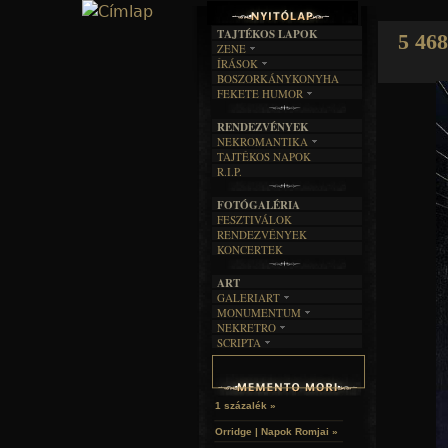
TAJTÉKOS LAPOK
5 468
ZENE
ÍRÁSOK
EGYÜTTESEK
BOSZORKÁNYKONYHA
IRODALOM
INTERJÚK
FEKETE HUMOR
FILM
FORDÍTÁSOK
KÉPES
MŰVÉSZET
DALSZÖVEGEK
RENDEZVÉNYEK
SZÖVEGES
ÍRÁSTÖRTÉNET
NEKROMANTIKA
TAJTÉKOS NAPOK
AKTUÁLIS
R.I.P.
A MÚLT
FOTÓGALÉRIA
FESZTIVÁLOK
RENDEZVÉNYEK
KONCERTEK
ART
GALERIART
MONUMENTUM
ARTGALERI
NEKRETRO
TEMETŐK
KÉPREGÉNYEK
SCRIPTA
SZUBKULT
TEMPLOMOK
LAKÁSKULTS
NOVELLÁK
FEKETE LYUK
VÁRAK
VERSEK
RELIKVIÁK
HELYEK
HALÁLTÁNC
1 százalék »
Orridge | Napok Romjai »