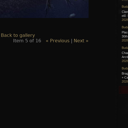
Buda
Clan
elő:
2026
Buda
Pla
 Back to gallery
30th
Item 5 of 16
« Previous
|
Next »
2026
Buda
Cha
Arct
2026
Buda
Brag
+ Ca
2026