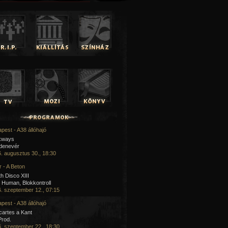
pest - A38 állóhajó
kways
 denevér
. augusztus 30., 18:30
 - A Beton
h Disco XIII
Human, Blokkontroll
. szeptember 12., 07:15
pest - A38 állóhajó
artes a Kant
Prod.
. szeptember 22., 18:30