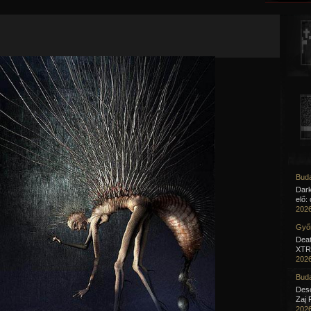
Jump to navigation
Buda
Dar
elő:
2026
Győr
Deat
XTR 
2026
Buda
Desc
Zaj 
2026