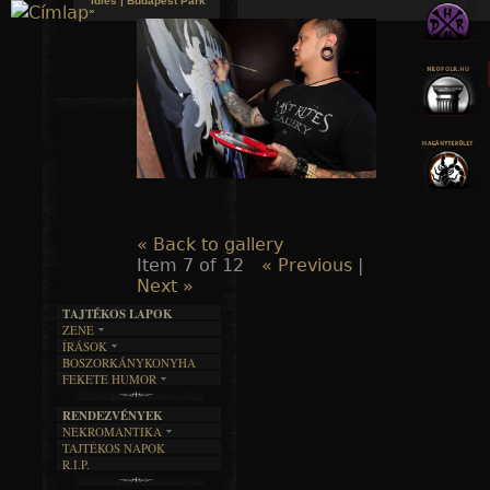
Idles | Budapest Park
»
Jump to navigation
« Back to gallery
Item 7 of 12
« Previous
|
Next »
TAJTÉKOS LAPOK
ZENE
ÍRÁSOK
EGYÜTTESEK
BOSZORKÁNYKONYHA
IRODALOM
INTERJÚK
FEKETE HUMOR
FILM
FORDÍTÁSOK
KÉPES
MŰVÉSZET
DALSZÖVEGEK
RENDEZVÉNYEK
SZÖVEGES
ÍRÁSTÖRTÉNET
NEKROMANTIKA
TAJTÉKOS NAPOK
AKTUÁLIS
R.I.P.
A MÚLT