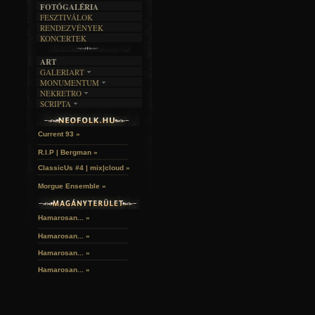
FOTÓGALÉRIA
FESZTIVÁLOK
RENDEZVÉNYEK
KONCERTEK
ART
GALERIART
MONUMENTUM
ARTGALERI
NEKRETRO
TEMETŐK
KÉPREGÉNYEK
SCRIPTA
SZUBKULT
TEMPLOMOK
LAKÁSKULTS
John McKay »
NOVELLÁK
FEKETE LYUK
VÁRAK
VERSEK
RELIKVIÁK
HELYEK
Current 93 »
HALÁLTÁNC
R.I.P | Bergman »
ClassicUs #4 | mix|cloud »
Morgue Ensemble »
Hamarosan... »
Hamarosan...
»
Hamarosan...
»
Hamarosan...
»