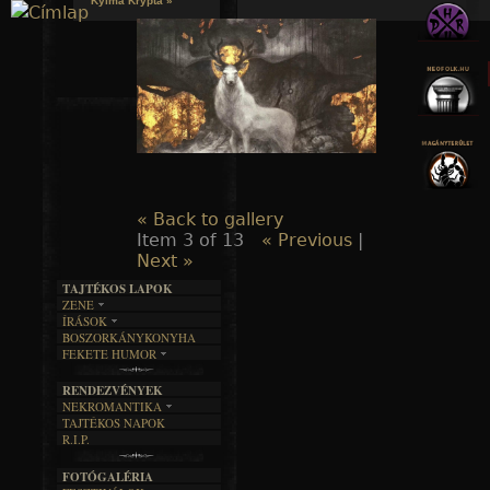
Kylmä Krypta »
Jump to navigation
« Back to gallery
Item 3 of 13
« Previous
|
Next »
TAJTÉKOS LAPOK
ZENE
ÍRÁSOK
EGYÜTTESEK
BOSZORKÁNYKONYHA
IRODALOM
INTERJÚK
FEKETE HUMOR
FILM
FORDÍTÁSOK
KÉPES
MŰVÉSZET
DALSZÖVEGEK
RENDEZVÉNYEK
SZÖVEGES
ÍRÁSTÖRTÉNET
NEKROMANTIKA
TAJTÉKOS NAPOK
AKTUÁLIS
R.I.P.
A MÚLT
FOTÓGALÉRIA