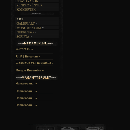
FESZTIVÁLOK
RENDEZVÉNYEK
KONCERTEK
ART
GALERIART
MONUMENTUM
ARTGALERI
NEKRETRO
TEMETŐK
KÉPREGÉNYEK
SCRIPTA
SZUBKULT
TEMPLOMOK
LAKÁSKULTS
Idles | Budapest Park »
NOVELLÁK
FEKETE LYUK
VÁRAK
VERSEK
RELIKVIÁK
HELYEK
Current 93 »
HALÁLTÁNC
R.I.P | Bergman »
ClassicUs #4 | mix|cloud »
Morgue Ensemble »
Hamarosan... »
Hamarosan...
»
Hamarosan...
»
Hamarosan...
»