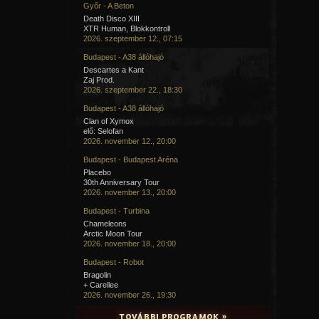
Győr - A Beton
Death Disco XIII
XTR Human, Blokkontroll
2026. szeptember 12., 07:15
Budapest - A38 állóhajó
Descartes a Kant
Zaj Prod.
2026. szeptember 22., 18:30
Budapest - A38 állóhajó
Clan of Xymox
elő: Selofan
2026. november 12., 20:00
Budapest - Budapest Aréna
Placebo
30th Anniversary Tour
2026. november 13., 20:00
Budapest - Turbina
Chameleons
Arctic Moon Tour
2026. november 18., 20:00
Budapest - Robot
Bragolin
+ Carellee
2026. november 26., 19:30