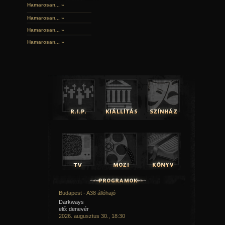
Hamarosan... »
Hamarosan...
»
Hamarosan...
»
Hamarosan...
»
Budapest - A38 állóhajó
Darkways
elő: denevér
2026. augusztus 30., 18:30