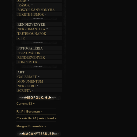
ZENE
ÍRÁSOK
EGYÜTTESEK
BOSZORKÁNYKONYHA
IRODALOM
INTERJÚK
FEKETE HUMOR
FILM
FORDÍTÁSOK
KÉPES
MŰVÉSZET
DALSZÖVEGEK
RENDEZVÉNYEK
SZÖVEGES
ÍRÁSTÖRTÉNET
NEKROMANTIKA
TAJTÉKOS NAPOK
AKTUÁLIS
R.I.P.
A MÚLT
FOTÓGALÉRIA
FESZTIVÁLOK
RENDEZVÉNYEK
KONCERTEK
ART
GALERIART
MONUMENTUM
ARTGALERI
NEKRETRO
TEMETŐK
KÉPREGÉNYEK
SCRIPTA
SZUBKULT
TEMPLOMOK
LAKÁSKULTS
John McKay »
NOVELLÁK
FEKETE LYUK
VÁRAK
VERSEK
RELIKVIÁK
HELYEK
Current 93 »
HALÁLTÁNC
R.I.P | Bergman »
ClassicUs #4 | mix|cloud »
Morgue Ensemble »