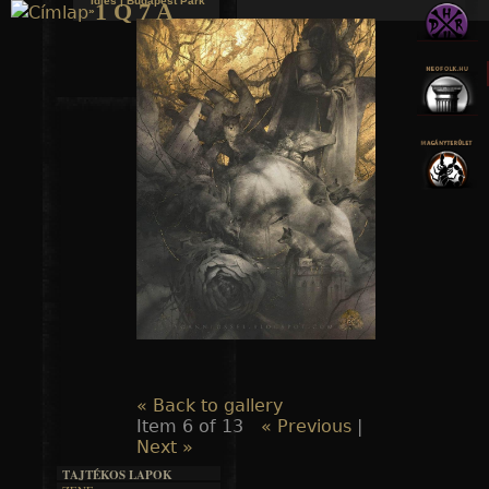
Idles | Budapest Park
1 Q 7 A
»
Jump to navigation
« Back to gallery
Item 6 of 13
« Previous
|
Next »
TAJTÉKOS LAPOK