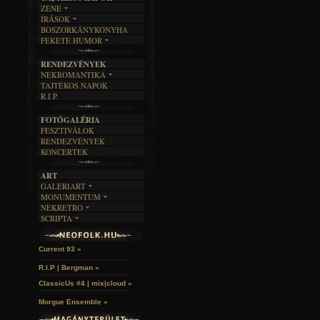
ZENE
ÍRÁSOK
EGYÜTTESEK
BOSZORKÁNYKONYHA
IRODALOM
INTERJÚK
FEKETE HUMOR
FILM
FORDÍTÁSOK
KÉPES
MŰVÉSZET
DALSZÖVEGEK
RENDEZVÉNYEK
SZÖVEGES
ÍRÁSTÖRTÉNET
NEKROMANTIKA
TAJTÉKOS NAPOK
AKTUÁLIS
R.I.P.
A MÚLT
FOTÓGALÉRIA
FESZTIVÁLOK
RENDEZVÉNYEK
KONCERTEK
ART
GALERIART
MONUMENTUM
ARTGALERI
NEKRETRO
TEMETŐK
KÉPREGÉNYEK
SCRIPTA
SZUBKULT
TEMPLOMOK
LAKÁSKULTS
Idles | Budapest Park »
NOVELLÁK
FEKETE LYUK
VÁRAK
VERSEK
RELIKVIÁK
HELYEK
Current 93 »
HALÁLTÁNC
R.I.P | Bergman »
ClassicUs #4 | mix|cloud »
Morgue Ensemble »