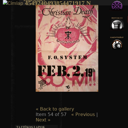
Kylmä Krypta »
4549240493854471917 N
Jump to navigation
« Back to gallery
Item 54 of 57
« Previous
|
Next »
TAJTÉKOS LAPOK