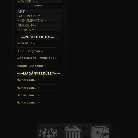
KONCERTEK
ART
GALERIART
MONUMENTUM
ARTGALERI
NEKRETRO
TEMETŐK
KÉPREGÉNYEK
SCRIPTA
SZUBKULT
TEMPLOMOK
LAKÁSKULTS
Idles | Budapest Park »
NOVELLÁK
FEKETE LYUK
VÁRAK
VERSEK
RELIKVIÁK
HELYEK
Current 93 »
HALÁLTÁNC
R.I.P | Bergman »
ClassicUs #4 | mix|cloud »
Morgue Ensemble »
Hamarosan... »
Hamarosan...
»
Hamarosan...
»
Hamarosan...
»