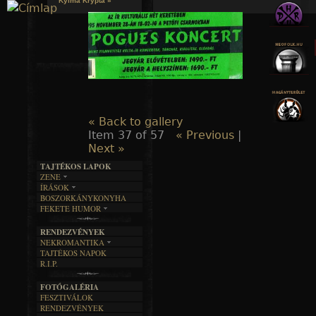
Kylmä Krypta »
Jump to navigation
« Back to gallery
Item 37 of 57
« Previous
|
Next »
TAJTÉKOS LAPOK
ZENE
ÍRÁSOK
EGYÜTTESEK
BOSZORKÁNYKONYHA
IRODALOM
INTERJÚK
FEKETE HUMOR
FILM
FORDÍTÁSOK
KÉPES
MŰVÉSZET
DALSZÖVEGEK
RENDEZVÉNYEK
SZÖVEGES
ÍRÁSTÖRTÉNET
NEKROMANTIKA
TAJTÉKOS NAPOK
AKTUÁLIS
R.I.P.
A MÚLT
FOTÓGALÉRIA
FESZTIVÁLOK
RENDEZVÉNYEK