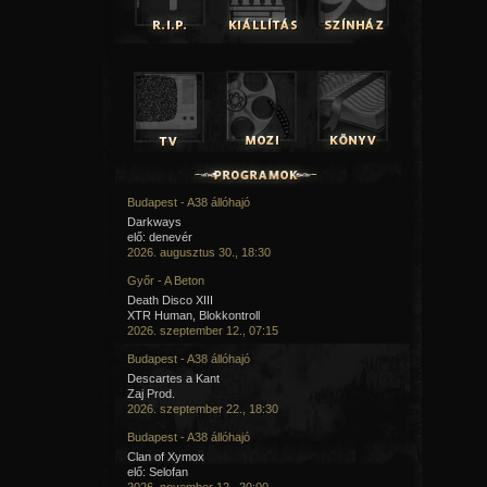
Budapest - A38 állóhajó
Darkways
elő: denevér
2026. augusztus 30., 18:30
Győr - A Beton
Death Disco XIII
XTR Human, Blokkontroll
2026. szeptember 12., 07:15
Budapest - A38 állóhajó
Descartes a Kant
Zaj Prod.
2026. szeptember 22., 18:30
Budapest - A38 állóhajó
Clan of Xymox
elő: Selofan
2026. november 12., 20:00