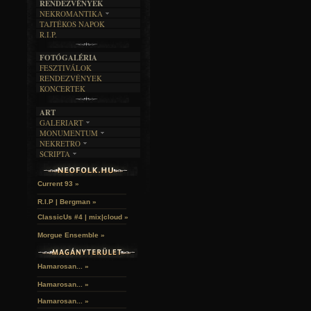
RENDEZVÉNYEK
SZÖVEGES
ÍRÁSTÖRTÉNET
NEKROMANTIKA
TAJTÉKOS NAPOK
AKTUÁLIS
R.I.P.
A MÚLT
FOTÓGALÉRIA
FESZTIVÁLOK
RENDEZVÉNYEK
KONCERTEK
ART
GALERIART
MONUMENTUM
ARTGALERI
NEKRETRO
TEMETŐK
KÉPREGÉNYEK
SCRIPTA
SZUBKULT
TEMPLOMOK
LAKÁSKULTS
Idles | Budapest Park »
NOVELLÁK
FEKETE LYUK
VÁRAK
VERSEK
RELIKVIÁK
HELYEK
Current 93 »
HALÁLTÁNC
R.I.P | Bergman »
ClassicUs #4 | mix|cloud »
Morgue Ensemble »
Hamarosan... »
Hamarosan...
»
Hamarosan...
»