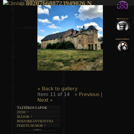
Kylmä Krypta »
802076688723949026 N
Jump to navigation
« Back to gallery
Item 11 of 14
« Previous
|
Next »
TAJTÉKOS LAPOK
ZENE
ÍRÁSOK
EGYÜTTESEK
BOSZORKÁNYKONYHA
IRODALOM
INTERJÚK
FEKETE HUMOR
FILM
FORDÍTÁSOK
KÉPES
MŰVÉSZET
DALSZÖVEGEK