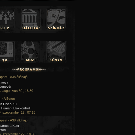
pest - A38 állóhajó
kways
 denevér
. augusztus 30., 18:30
 - A Beton
h Disco XIII
Human, Blokkontroll
. szeptember 12., 07:15
pest - A38 állóhajó
artes a Kant
Prod.
. szeptember 22., 18:30