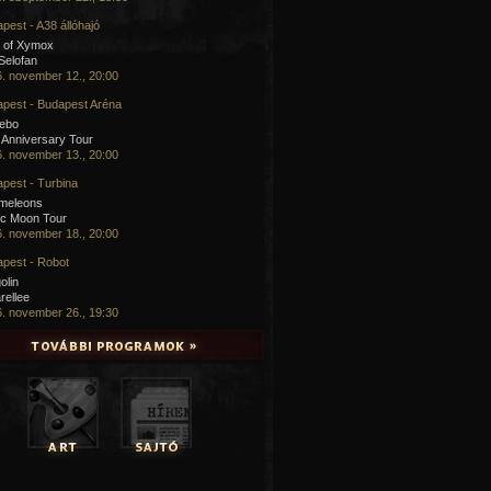
pest - A38 állóhajó
 of Xymox
 Selofan
. november 12., 20:00
pest - Budapest Aréna
cebo
 Anniversary Tour
. november 13., 20:00
pest - Turbina
meleons
ic Moon Tour
. november 18., 20:00
pest - Robot
olin
rellee
. november 26., 19:30