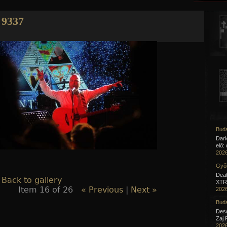
Jump to navigation
9337
Buda
Dar
elő:
2026
Győr
Deat
 Back to gallery
XTR 
Item 16 of 26
« Previous
|
Next »
2026
Buda
Desc
Zaj 
2026