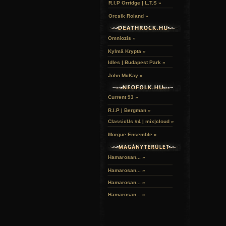
R.I.P Orridge | L.T.S »
Orcsik Roland »
Omniozis »
Kylmä Krypta »
Idles | Budapest Park »
John McKay »
Current 93 »
R.I.P | Bergman »
ClassicUs #4 | mix|cloud »
Morgue Ensemble »
Hamarosan... »
Hamarosan...
»
Hamarosan...
»
Hamarosan...
»