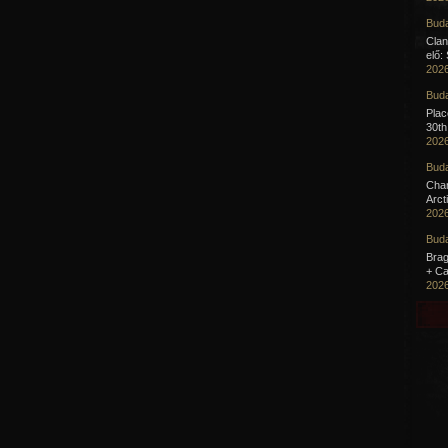
Buda
Clan
elő:
2026
Buda
Pla
30th
2026
Buda
Cha
Arct
2026
Buda
Brag
+ Ca
2026