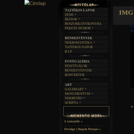
TAJTÉKOS LAPOK
IMG 
ZENE
ÍRÁSOK
EGYÜTTESEK
BOSZORKÁNYKONYHA
IRODALOM
INTERJÚK
FEKETE HUMOR
FILM
FORDÍTÁSOK
KÉPES
MŰVÉSZET
DALSZÖVEGEK
RENDEZVÉNYEK
SZÖVEGES
ÍRÁSTÖRTÉNET
NEKROMANTIKA
TAJTÉKOS NAPOK
AKTUÁLIS
R.I.P.
A MÚLT
FOTÓGALÉRIA
FESZTIVÁLOK
RENDEZVÉNYEK
KONCERTEK
ART
GALERIART
MONUMENTUM
ARTGALERI
NEKRETRO
TEMETŐK
KÉPREGÉNYEK
SCRIPTA
SZUBKULT
TEMPLOMOK
LAKÁSKULTS
«
NOVELLÁK
FEKETE LYUK
VÁRAK
VERSEK
RELIKVIÁK
HELYEK
HALÁLTÁNC
1 százalék »
Orridge | Napok Romjai »