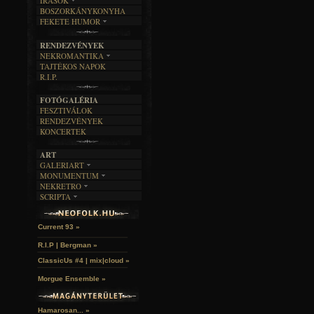
ÍRÁSOK
EGYÜTTESEK
BOSZORKÁNYKONYHA
IRODALOM
INTERJÚK
FEKETE HUMOR
FILM
FORDÍTÁSOK
KÉPES
MŰVÉSZET
DALSZÖVEGEK
RENDEZVÉNYEK
SZÖVEGES
ÍRÁSTÖRTÉNET
NEKROMANTIKA
TAJTÉKOS NAPOK
AKTUÁLIS
R.I.P.
A MÚLT
FOTÓGALÉRIA
FESZTIVÁLOK
RENDEZVÉNYEK
KONCERTEK
ART
GALERIART
MONUMENTUM
ARTGALERI
NEKRETRO
TEMETŐK
KÉPREGÉNYEK
SCRIPTA
SZUBKULT
TEMPLOMOK
LAKÁSKULTS
John McKay »
NOVELLÁK
FEKETE LYUK
VÁRAK
VERSEK
RELIKVIÁK
HELYEK
Current 93 »
HALÁLTÁNC
R.I.P | Bergman »
ClassicUs #4 | mix|cloud »
Morgue Ensemble »
Hamarosan... »