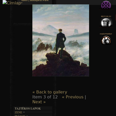
Idles | Budapest Park
»
Jump to navigation
« Back to gallery
Item 3 of 12
« Previous
|
Next »
TAJTÉKOS LAPOK
ZENE