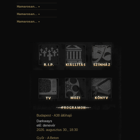
Hamarosan...
»
Hamarosan...
»
Hamarosan...
»
Budapest - A38 állóhajó
Darkways
elő: denevér
2026. augusztus 30., 18:30
Győr - A Beton