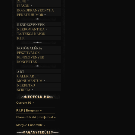
ZENE
ÍRÁSOK
EGYÜTTESEK
BOSZORKÁNYKONYHA
IRODALOM
INTERJÚK
FEKETE HUMOR
FILM
FORDÍTÁSOK
KÉPES
MŰVÉSZET
DALSZÖVEGEK
RENDEZVÉNYEK
SZÖVEGES
ÍRÁSTÖRTÉNET
NEKROMANTIKA
TAJTÉKOS NAPOK
AKTUÁLIS
R.I.P.
A MÚLT
FOTÓGALÉRIA
FESZTIVÁLOK
RENDEZVÉNYEK
KONCERTEK
ART
GALERIART
MONUMENTUM
ARTGALERI
NEKRETRO
TEMETŐK
KÉPREGÉNYEK
SCRIPTA
SZUBKULT
TEMPLOMOK
LAKÁSKULTS
John McKay »
NOVELLÁK
FEKETE LYUK
VÁRAK
VERSEK
RELIKVIÁK
HELYEK
Current 93 »
HALÁLTÁNC
R.I.P | Bergman »
ClassicUs #4 | mix|cloud »
Morgue Ensemble »