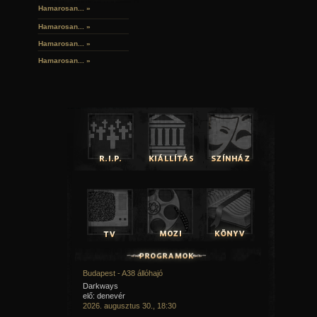
Hamarosan... »
Hamarosan...
»
Hamarosan...
»
Hamarosan...
»
Budapest - A38 állóhajó
Darkways
elő: denevér
2026. augusztus 30., 18:30