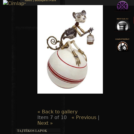
Idles | Budapest Park
»
Jump to navigation
« Back to gallery
Item 7 of 10
« Previous
|
Next »
TAJTÉKOS LAPOK