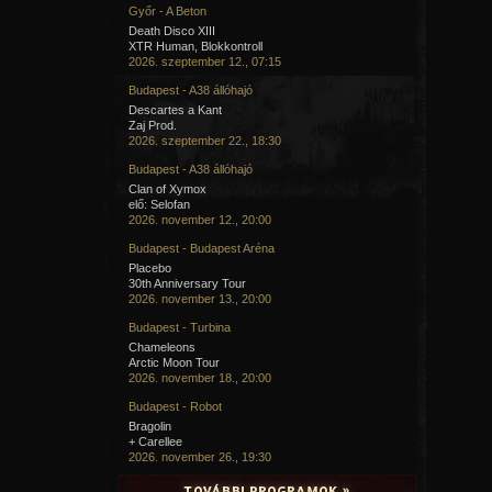
Győr - A Beton
Death Disco XIII
XTR Human, Blokkontroll
2026. szeptember 12., 07:15
Budapest - A38 állóhajó
Descartes a Kant
Zaj Prod.
2026. szeptember 22., 18:30
Budapest - A38 állóhajó
Clan of Xymox
elő: Selofan
2026. november 12., 20:00
Budapest - Budapest Aréna
Placebo
30th Anniversary Tour
2026. november 13., 20:00
Budapest - Turbina
Chameleons
Arctic Moon Tour
2026. november 18., 20:00
Budapest - Robot
Bragolin
+ Carellee
2026. november 26., 19:30