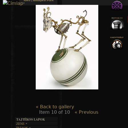
Idles | Budapest Park
»
Jump to navigation
« Back to gallery
Item 10 of 10
« Previous
TAJTÉKOS LAPOK
ZENE
ÍRÁSOK