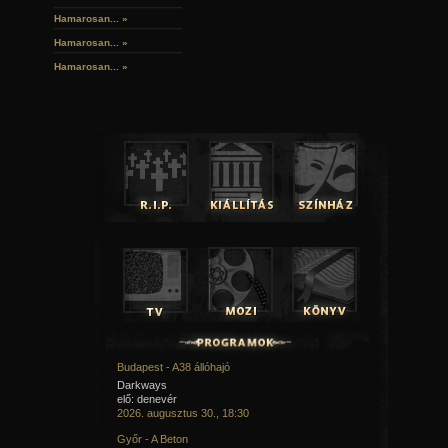
Hamarosan...
»
Hamarosan...
»
Hamarosan...
»
Budapest - A38 állóhajó
Darkways
elő: denevér
2026. augusztus 30., 18:30
Győr - A Beton