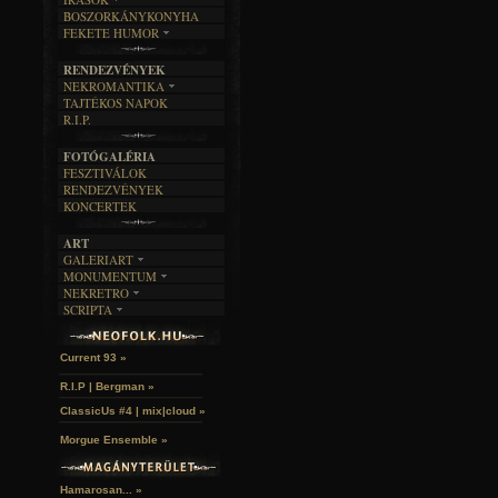
EGYÜTTESEK
BOSZORKÁNYKONYHA
IRODALOM
INTERJÚK
FEKETE HUMOR
FILM
FORDÍTÁSOK
KÉPES
MŰVÉSZET
DALSZÖVEGEK
RENDEZVÉNYEK
SZÖVEGES
ÍRÁSTÖRTÉNET
NEKROMANTIKA
TAJTÉKOS NAPOK
AKTUÁLIS
R.I.P.
A MÚLT
FOTÓGALÉRIA
FESZTIVÁLOK
RENDEZVÉNYEK
KONCERTEK
ART
GALERIART
MONUMENTUM
ARTGALERI
NEKRETRO
TEMETŐK
KÉPREGÉNYEK
SCRIPTA
SZUBKULT
TEMPLOMOK
LAKÁSKULTS
John McKay »
NOVELLÁK
FEKETE LYUK
VÁRAK
VERSEK
RELIKVIÁK
HELYEK
Current 93 »
HALÁLTÁNC
R.I.P | Bergman »
ClassicUs #4 | mix|cloud »
Morgue Ensemble »
Hamarosan... »