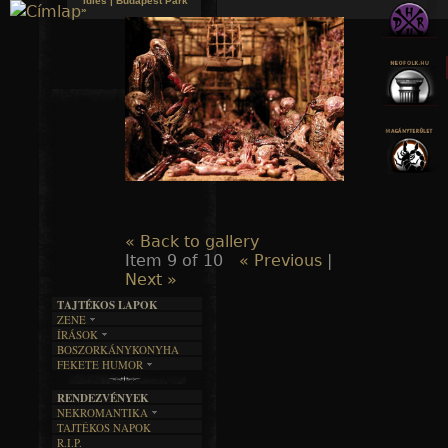
Idles | Budapest Park
»
Jump to navigation
« Back to gallery
Item 9 of 10
« Previous
|
Next »
TAJTÉKOS LAPOK
ZENE
ÍRÁSOK
EGYÜTTESEK
BOSZORKÁNYKONYHA
IRODALOM
INTERJÚK
FEKETE HUMOR
FILM
FORDÍTÁSOK
KÉPES
MŰVÉSZET
DALSZÖVEGEK
RENDEZVÉNYEK
SZÖVEGES
ÍRÁSTÖRTÉNET
NEKROMANTIKA
TAJTÉKOS NAPOK
AKTUÁLIS
R.I.P.