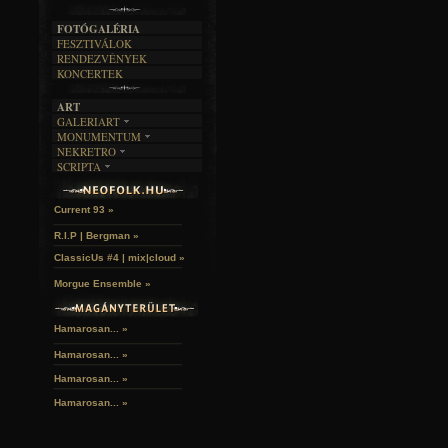
A MÚLT
FOTÓGALÉRIA
FESZTIVÁLOK
RENDEZVÉNYEK
KONCERTEK
ART
GALERIART
MONUMENTUM
ARTGALERI
NEKRETRO
TEMETŐK
KÉPREGÉNYEK
SCRIPTA
SZUBKULT
TEMPLOMOK
LAKÁSKULTS
John McKay »
NOVELLÁK
FEKETE LYUK
VÁRAK
VERSEK
RELIKVIÁK
HELYEK
Current 93 »
HALÁLTÁNC
R.I.P | Bergman »
ClassicUs #4 | mix|cloud »
Morgue Ensemble »
Hamarosan... »
Hamarosan...
»
Hamarosan...
»
Hamarosan...
»