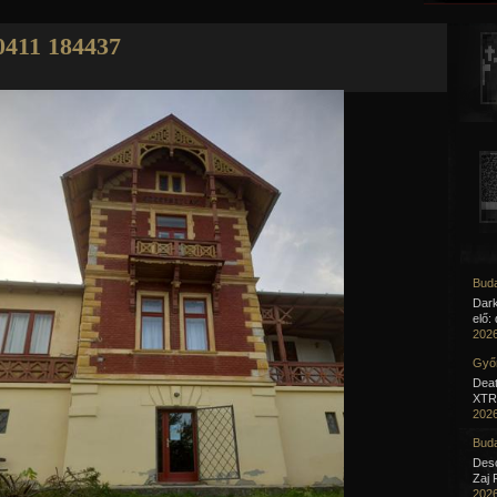
Jump to navigation
0411 184437
Buda
Dar
elő:
2026
Győr
Deat
XTR 
2026
Buda
Desc
Zaj 
2026