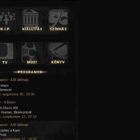
pest - A38 állóhajó
kways
 denevér
. augusztus 30., 18:30
 - A Beton
h Disco XIII
Human, Blokkontroll
. szeptember 12., 07:15
pest - A38 állóhajó
artes a Kant
Prod.
. szeptember 22., 18:30