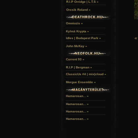
R.I.P Orridge | L.T.S »
Orcsik Roland »
Omniozis »
Kylmä Krypta »
«
Idles | Budapest Park »
John McKay »
Current 93 »
R.I.P | Bergman »
ClassicUs #4 | mix|cloud »
Morgue Ensemble »
Hamarosan... »
Hamarosan...
»
Hamarosan...
»
Hamarosan...
»