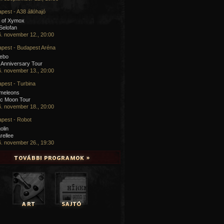
pest - A38 állóhajó
 of Xymox
 Selofan
. november 12., 20:00
pest - Budapest Aréna
cebo
 Anniversary Tour
. november 13., 20:00
pest - Turbina
meleons
ic Moon Tour
. november 18., 20:00
pest - Robot
olin
rellee
. november 26., 19:30