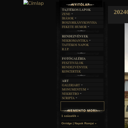
TAJTÉKOS LAPOK
2024
ZENE
ÍRÁSOK
EGYÜTTESEK
BOSZORKÁNYKONYHA
IRODALOM
INTERJÚK
FEKETE HUMOR
FILM
FORDÍTÁSOK
KÉPES
MŰVÉSZET
DALSZÖVEGEK
RENDEZVÉNYEK
SZÖVEGES
ÍRÁSTÖRTÉNET
NEKROMANTIKA
TAJTÉKOS NAPOK
AKTUÁLIS
R.I.P.
A MÚLT
FOTÓGALÉRIA
FESZTIVÁLOK
RENDEZVÉNYEK
KONCERTEK
ART
GALERIART
MONUMENTUM
ARTGALERI
NEKRETRO
TEMETŐK
KÉPREGÉNYEK
SCRIPTA
SZUBKULT
TEMPLOMOK
LAKÁSKULTS
NOVELLÁK
FEKETE LYUK
VÁRAK
VERSEK
RELIKVIÁK
HELYEK
HALÁLTÁNC
1 százalék »
Orridge | Napok Romjai »