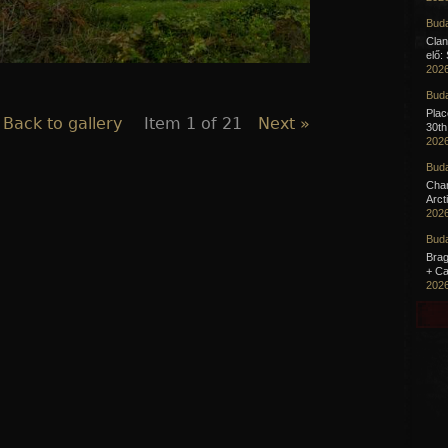
Buda
Clan
elő:
2026
Buda
Pla
 Back to gallery
Item 1 of 21
Next »
30th
2026
Buda
Cha
Arct
2026
Buda
Brag
+ Ca
2026