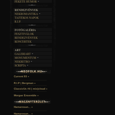
FEKETE HUMOR
FILM
FORDÍTÁSOK
KÉPES
MŰVÉSZET
DALSZÖVEGEK
RENDEZVÉNYEK
SZÖVEGES
ÍRÁSTÖRTÉNET
NEKROMANTIKA
TAJTÉKOS NAPOK
AKTUÁLIS
R.I.P.
A MÚLT
FOTÓGALÉRIA
FESZTIVÁLOK
RENDEZVÉNYEK
KONCERTEK
ART
GALERIART
MONUMENTUM
ARTGALERI
NEKRETRO
TEMETŐK
KÉPREGÉNYEK
SCRIPTA
SZUBKULT
TEMPLOMOK
LAKÁSKULTS
Idles | Budapest Park »
NOVELLÁK
FEKETE LYUK
VÁRAK
VERSEK
RELIKVIÁK
HELYEK
Current 93 »
HALÁLTÁNC
R.I.P | Bergman »
ClassicUs #4 | mix|cloud »
Morgue Ensemble »
Hamarosan... »
Hamarosan...
»