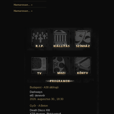
Hamarosan...
»
Hamarosan...
»
Budapest - A38 állóhajó
Darkways
elő: denevér
2026. augusztus 30., 18:30
Győr - A Beton
Death Disco XIII
XTR Human, Blokkontroll