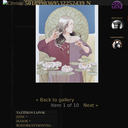
Kylmä Krypta »
5018998369532252439 N
Jump to navigation
« Back to gallery
Item 1 of 10
Next »
TAJTÉKOS LAPOK
ZENE
ÍRÁSOK
EGYÜTTESEK
BOSZORKÁNYKONYHA
IRODALOM
INTERJÚK