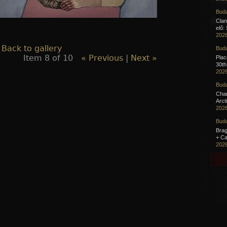
Buda
Clan
elő:
2026
 Back to gallery
Buda
Item 8 of 10
« Previous
|
Next »
Pla
30th
2026
Buda
Cha
Arct
2026
Buda
Brag
+ Ca
2026