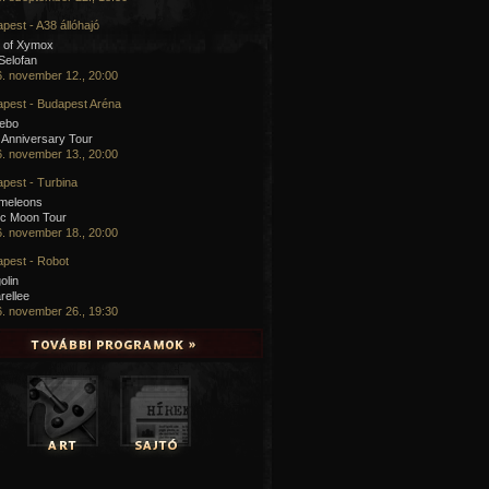
pest - A38 állóhajó
 of Xymox
 Selofan
. november 12., 20:00
pest - Budapest Aréna
cebo
 Anniversary Tour
. november 13., 20:00
pest - Turbina
meleons
ic Moon Tour
. november 18., 20:00
pest - Robot
olin
rellee
. november 26., 19:30