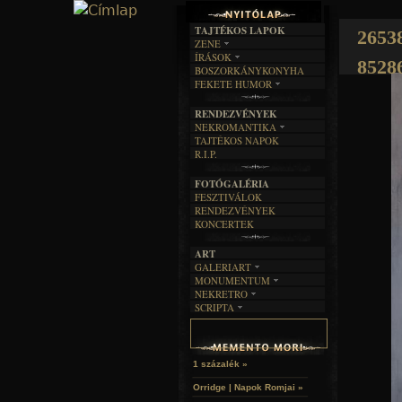
TAJTÉKOS LAPOK
2653
ZENE
ÍRÁSOK
EGYÜTTESEK
8528
BOSZORKÁNYKONYHA
IRODALOM
INTERJÚK
FEKETE HUMOR
FILM
FORDÍTÁSOK
KÉPES
MŰVÉSZET
DALSZÖVEGEK
RENDEZVÉNYEK
SZÖVEGES
ÍRÁSTÖRTÉNET
NEKROMANTIKA
TAJTÉKOS NAPOK
AKTUÁLIS
R.I.P.
A MÚLT
FOTÓGALÉRIA
FESZTIVÁLOK
RENDEZVÉNYEK
KONCERTEK
ART
GALERIART
MONUMENTUM
ARTGALERI
NEKRETRO
TEMETŐK
KÉPREGÉNYEK
SCRIPTA
SZUBKULT
TEMPLOMOK
LAKÁSKULTS
NOVELLÁK
FEKETE LYUK
VÁRAK
VERSEK
RELIKVIÁK
HELYEK
HALÁLTÁNC
1 százalék »
Orridge | Napok Romjai »