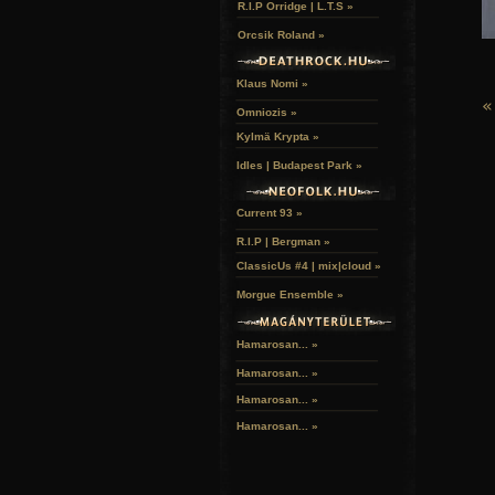
R.I.P Orridge | L.T.S »
Orcsik Roland »
Klaus Nomi »
«
Omniozis »
Kylmä Krypta »
Idles | Budapest Park »
Current 93 »
R.I.P | Bergman »
ClassicUs #4 | mix|cloud »
Morgue Ensemble »
Hamarosan... »
Hamarosan...
»
Hamarosan...
»
Hamarosan...
»