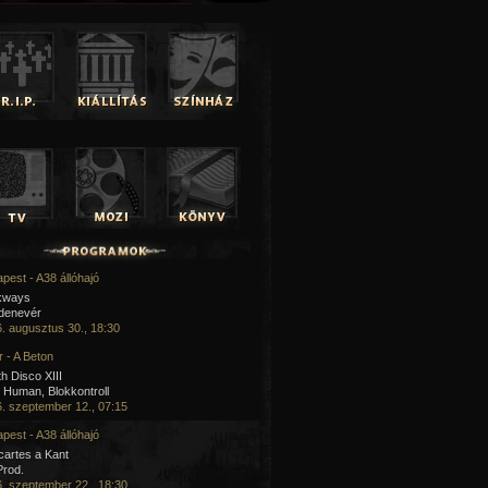
pest - A38 állóhajó
kways
 denevér
. augusztus 30., 18:30
 - A Beton
h Disco XIII
Human, Blokkontroll
. szeptember 12., 07:15
pest - A38 állóhajó
artes a Kant
Prod.
. szeptember 22., 18:30