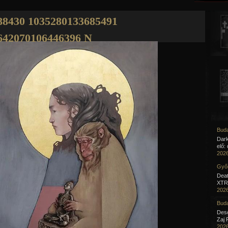
Jump to navigation
88430 1035280133685491
642070106446396 N
Buda
Dar
elő:
2026
Győr
Deat
XTR 
2026
Buda
Desc
Zaj 
2026