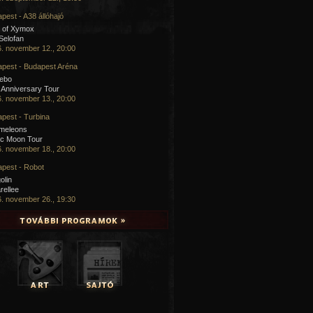
pest - A38 állóhajó
 of Xymox
 Selofan
. november 12., 20:00
pest - Budapest Aréna
cebo
 Anniversary Tour
. november 13., 20:00
pest - Turbina
meleons
ic Moon Tour
. november 18., 20:00
pest - Robot
olin
rellee
. november 26., 19:30