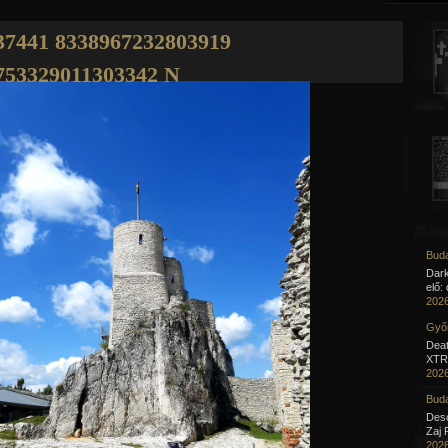
Jump to navigation
37441 8338967232803919
753329011303342 N
Buda
Dar
elő:
2026
Győr
Deat
XTR 
2026
Buda
Desc
Zaj 
2026