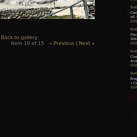
Buda
Clan
elő:
2026
Buda
Pla
 Back to gallery
30th
Item 10 of 15
« Previous
|
Next »
2026
Buda
Cha
Arct
2026
Buda
Brag
+ Ca
2026