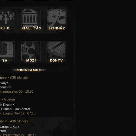
pest - A38 állóhajó
kways
 denevér
. augusztus 30., 18:30
 - A Beton
h Disco XIII
Human, Blokkontroll
. szeptember 12., 07:15
pest - A38 állóhajó
artes a Kant
Prod.
. szeptember 22., 18:30