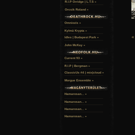
R.I.P Orridge | L.T.S »
Orcsik Roland »
Omniozis »
Kylmä Krypta »
«
Idles | Budapest Park »
John McKay »
Current 93 »
R.I.P | Bergman »
ClassicUs #4 | mix|cloud »
Morgue Ensemble »
Hamarosan... »
Hamarosan...
»
Hamarosan...
»
Hamarosan...
»