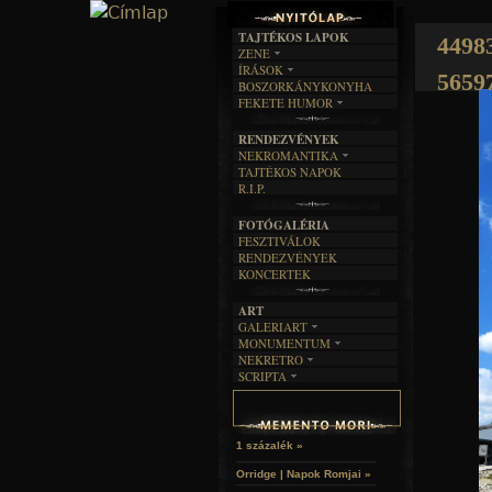
TAJTÉKOS LAPOK
4498
ZENE
ÍRÁSOK
EGYÜTTESEK
5659
BOSZORKÁNYKONYHA
IRODALOM
INTERJÚK
FEKETE HUMOR
FILM
FORDÍTÁSOK
KÉPES
MŰVÉSZET
DALSZÖVEGEK
RENDEZVÉNYEK
SZÖVEGES
ÍRÁSTÖRTÉNET
NEKROMANTIKA
TAJTÉKOS NAPOK
AKTUÁLIS
R.I.P.
A MÚLT
FOTÓGALÉRIA
FESZTIVÁLOK
RENDEZVÉNYEK
KONCERTEK
ART
GALERIART
MONUMENTUM
ARTGALERI
NEKRETRO
TEMETŐK
KÉPREGÉNYEK
SCRIPTA
SZUBKULT
TEMPLOMOK
LAKÁSKULTS
NOVELLÁK
FEKETE LYUK
VÁRAK
VERSEK
RELIKVIÁK
HELYEK
HALÁLTÁNC
1 százalék »
Orridge | Napok Romjai »