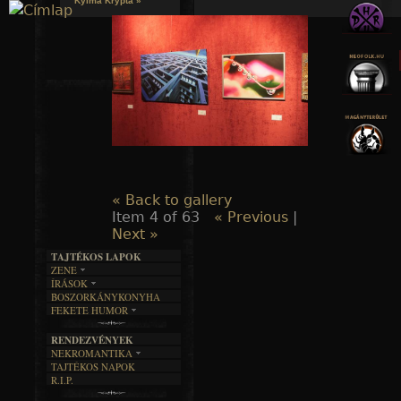
Kylmä Krypta »
Jump to navigation
« Back to gallery
Item 4 of 63
« Previous
|
Next »
TAJTÉKOS LAPOK
ZENE
ÍRÁSOK
EGYÜTTESEK
BOSZORKÁNYKONYHA
IRODALOM
INTERJÚK
FEKETE HUMOR
FILM
FORDÍTÁSOK
KÉPES
MŰVÉSZET
DALSZÖVEGEK
RENDEZVÉNYEK
SZÖVEGES
ÍRÁSTÖRTÉNET
NEKROMANTIKA
TAJTÉKOS NAPOK
AKTUÁLIS
R.I.P.
A MÚLT