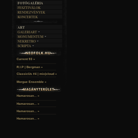
FOTÓGALÉRIA
FESZTIVÁLOK
RENDEZVÉNYEK
KONCERTEK
ART
GALERIART
MONUMENTUM
ARTGALERI
NEKRETRO
TEMETŐK
KÉPREGÉNYEK
SCRIPTA
SZUBKULT
TEMPLOMOK
LAKÁSKULTS
Idles | Budapest Park »
NOVELLÁK
FEKETE LYUK
VÁRAK
VERSEK
RELIKVIÁK
HELYEK
Current 93 »
HALÁLTÁNC
R.I.P | Bergman »
ClassicUs #4 | mix|cloud »
Morgue Ensemble »
Hamarosan... »
Hamarosan...
»
Hamarosan...
»
Hamarosan...
»