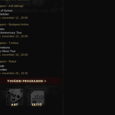
pest - A38 állóhajó
 of Xymox
 Selofan
. november 12., 20:00
pest - Budapest Aréna
cebo
 Anniversary Tour
. november 13., 20:00
pest - Turbina
meleons
ic Moon Tour
. november 18., 20:00
pest - Robot
olin
rellee
. november 26., 19:30