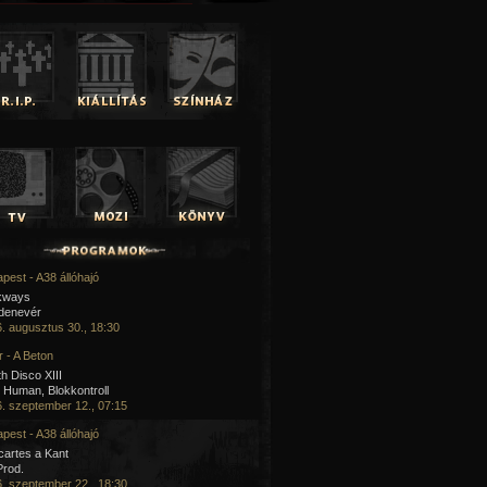
pest - A38 állóhajó
kways
 denevér
. augusztus 30., 18:30
 - A Beton
h Disco XIII
Human, Blokkontroll
. szeptember 12., 07:15
pest - A38 állóhajó
artes a Kant
Prod.
. szeptember 22., 18:30