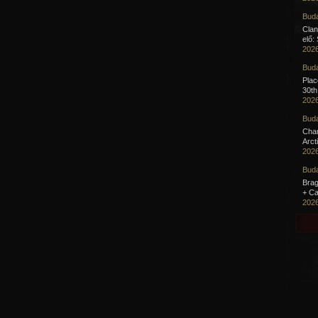
Buda
Clan
elő:
2026
Buda
Pla
30th
2026
Buda
Cha
Arct
2026
Buda
Brag
+ Ca
2026