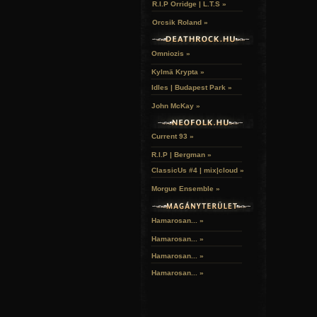
R.I.P Orridge | L.T.S »
Orcsik Roland »
Omniozis »
Kylmä Krypta »
Idles | Budapest Park »
John McKay »
Current 93 »
R.I.P | Bergman »
ClassicUs #4 | mix|cloud »
Morgue Ensemble »
Hamarosan... »
Hamarosan...
»
Hamarosan...
»
Hamarosan...
»