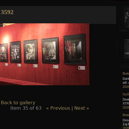
Jump to navigation
3592
Buda
Dar
elő:
2026
Győr
Deat
 Back to gallery
XTR 
Item 35 of 63
« Previous
|
Next »
2026
Buda
Desc
Zaj 
2026