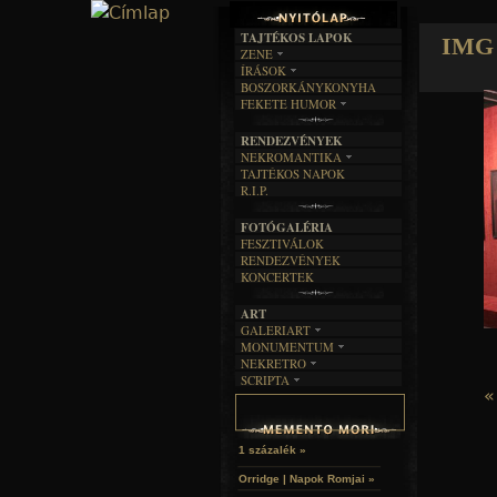
TAJTÉKOS LAPOK
IMG 
ZENE
ÍRÁSOK
EGYÜTTESEK
BOSZORKÁNYKONYHA
IRODALOM
INTERJÚK
FEKETE HUMOR
FILM
FORDÍTÁSOK
KÉPES
MŰVÉSZET
DALSZÖVEGEK
RENDEZVÉNYEK
SZÖVEGES
ÍRÁSTÖRTÉNET
NEKROMANTIKA
TAJTÉKOS NAPOK
AKTUÁLIS
R.I.P.
A MÚLT
FOTÓGALÉRIA
FESZTIVÁLOK
RENDEZVÉNYEK
KONCERTEK
ART
GALERIART
MONUMENTUM
ARTGALERI
NEKRETRO
TEMETŐK
KÉPREGÉNYEK
SCRIPTA
SZUBKULT
TEMPLOMOK
LAKÁSKULTS
«
NOVELLÁK
FEKETE LYUK
VÁRAK
VERSEK
RELIKVIÁK
HELYEK
HALÁLTÁNC
1 százalék »
Orridge | Napok Romjai »