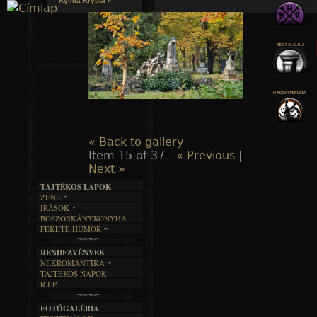
Kylmä Krypta »
Jump to navigation
« Back to gallery
Item 15 of 37
« Previous
|
Next »
TAJTÉKOS LAPOK
ZENE
ÍRÁSOK
EGYÜTTESEK
BOSZORKÁNYKONYHA
IRODALOM
INTERJÚK
FEKETE HUMOR
FILM
FORDÍTÁSOK
KÉPES
MŰVÉSZET
DALSZÖVEGEK
RENDEZVÉNYEK
SZÖVEGES
ÍRÁSTÖRTÉNET
NEKROMANTIKA
TAJTÉKOS NAPOK
AKTUÁLIS
R.I.P.
A MÚLT
FOTÓGALÉRIA