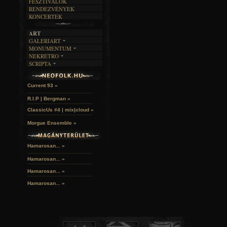
FESZTIVÁLOK
RENDEZVÉNYEK
KONCERTEK
ART
GALERIART
MONUMENTUM
ARTGALERI
NEKRETRO
TEMETŐK
KÉPREGÉNYEK
SCRIPTA
SZUBKULT
TEMPLOMOK
LAKÁSKULTS
Idles | Budapest Park »
NOVELLÁK
FEKETE LYUK
VÁRAK
VERSEK
RELIKVIÁK
HELYEK
Current 93 »
HALÁLTÁNC
R.I.P | Bergman »
ClassicUs #4 | mix|cloud »
Morgue Ensemble »
Hamarosan... »
Hamarosan...
»
Hamarosan...
»
Hamarosan...
»