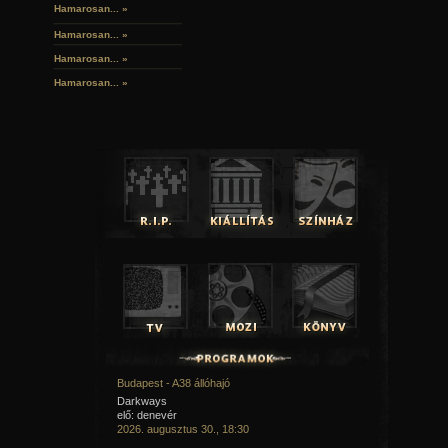
Hamarosan... »
Hamarosan...
»
Hamarosan...
»
Hamarosan...
»
Budapest - A38 állóhajó
Darkways
elő: denevér
2026. augusztus 30., 18:30