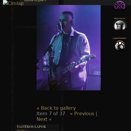
Kylmä Krypta »
Jump to navigation
« Back to gallery
Item 7 of 37
« Previous
|
Next »
TAJTÉKOS LAPOK
ZENE