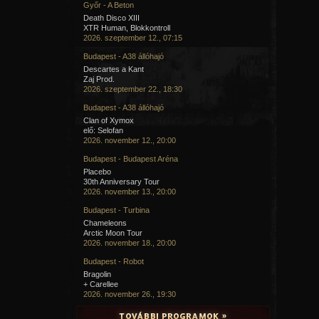
Győr - A Beton
Death Disco XIII
XTR Human, Blokkontroll
2026. szeptember 12., 07:15
Budapest - A38 állóhajó
Descartes a Kant
Zaj Prod.
2026. szeptember 22., 18:30
Budapest - A38 állóhajó
Clan of Xymox
elő: Selofan
2026. november 12., 20:00
Budapest - Budapest Aréna
Placebo
30th Anniversary Tour
2026. november 13., 20:00
Budapest - Turbina
Chameleons
Arctic Moon Tour
2026. november 18., 20:00
Budapest - Robot
Bragolin
+ Carellee
2026. november 26., 19:30