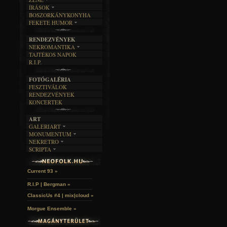
ÍRÁSOK
EGYÜTTESEK
BOSZORKÁNYKONYHA
IRODALOM
INTERJÚK
FEKETE HUMOR
FILM
FORDÍTÁSOK
KÉPES
MŰVÉSZET
DALSZÖVEGEK
RENDEZVÉNYEK
SZÖVEGES
ÍRÁSTÖRTÉNET
NEKROMANTIKA
TAJTÉKOS NAPOK
AKTUÁLIS
R.I.P.
A MÚLT
FOTÓGALÉRIA
FESZTIVÁLOK
RENDEZVÉNYEK
KONCERTEK
ART
GALERIART
MONUMENTUM
ARTGALERI
NEKRETRO
TEMETŐK
KÉPREGÉNYEK
SCRIPTA
SZUBKULT
TEMPLOMOK
LAKÁSKULTS
Idles | Budapest Park »
NOVELLÁK
FEKETE LYUK
VÁRAK
VERSEK
RELIKVIÁK
HELYEK
Current 93 »
HALÁLTÁNC
R.I.P | Bergman »
ClassicUs #4 | mix|cloud »
Morgue Ensemble »