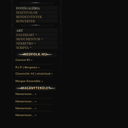
A MÚLT
FOTÓGALÉRIA
FESZTIVÁLOK
RENDEZVÉNYEK
KONCERTEK
ART
GALERIART
MONUMENTUM
ARTGALERI
NEKRETRO
TEMETŐK
KÉPREGÉNYEK
SCRIPTA
SZUBKULT
TEMPLOMOK
LAKÁSKULTS
Idles | Budapest Park »
NOVELLÁK
FEKETE LYUK
VÁRAK
VERSEK
RELIKVIÁK
HELYEK
Current 93 »
HALÁLTÁNC
R.I.P | Bergman »
ClassicUs #4 | mix|cloud »
Morgue Ensemble »
Hamarosan... »
Hamarosan...
»
Hamarosan...
»
Hamarosan...
»