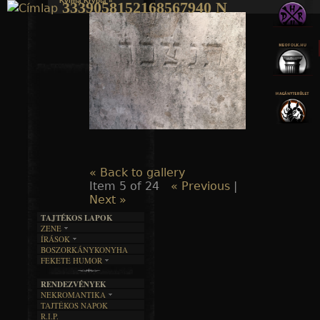
Kylmä Krypta »
3339058152168567940 N
Jump to navigation
« Back to gallery
Item 5 of 24
« Previous
|
Next »
TAJTÉKOS LAPOK
ZENE
ÍRÁSOK
EGYÜTTESEK
BOSZORKÁNYKONYHA
IRODALOM
INTERJÚK
FEKETE HUMOR
FILM
FORDÍTÁSOK
KÉPES
MŰVÉSZET
DALSZÖVEGEK
RENDEZVÉNYEK
SZÖVEGES
ÍRÁSTÖRTÉNET
NEKROMANTIKA
TAJTÉKOS NAPOK
AKTUÁLIS
R.I.P.