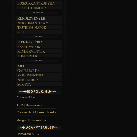
BOSZORKÁNYKONYHA
IRODALOM
INTERJÚK
FEKETE HUMOR
FILM
FORDÍTÁSOK
KÉPES
MŰVÉSZET
DALSZÖVEGEK
RENDEZVÉNYEK
SZÖVEGES
ÍRÁSTÖRTÉNET
NEKROMANTIKA
TAJTÉKOS NAPOK
AKTUÁLIS
R.I.P.
A MÚLT
FOTÓGALÉRIA
FESZTIVÁLOK
RENDEZVÉNYEK
KONCERTEK
ART
GALERIART
MONUMENTUM
ARTGALERI
NEKRETRO
TEMETŐK
KÉPREGÉNYEK
SCRIPTA
SZUBKULT
TEMPLOMOK
LAKÁSKULTS
Idles | Budapest Park »
NOVELLÁK
FEKETE LYUK
VÁRAK
VERSEK
RELIKVIÁK
HELYEK
Current 93 »
HALÁLTÁNC
R.I.P | Bergman »
ClassicUs #4 | mix|cloud »
Morgue Ensemble »
Hamarosan... »