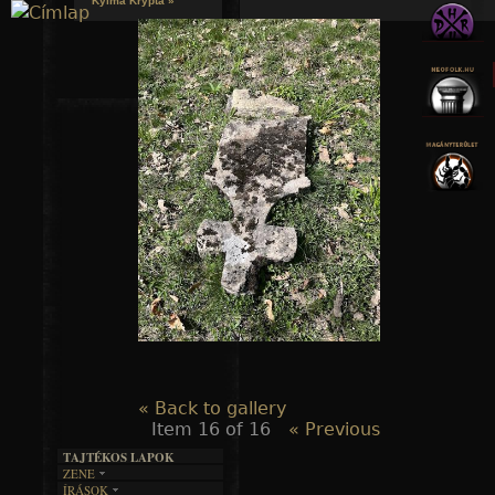
Kylmä Krypta »
Jump to navigation
« Back to gallery
Item 16 of 16
« Previous
TAJTÉKOS LAPOK
ZENE
ÍRÁSOK
EGYÜTTESEK