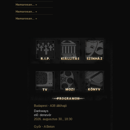
Hamarosan...
»
Hamarosan...
»
Hamarosan...
»
Budapest - A38 állóhajó
Darkways
elő: denevér
2026. augusztus 30., 18:30
Győr - A Beton