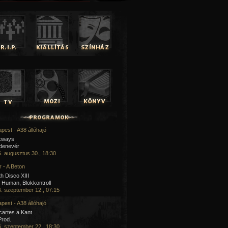
pest - A38 állóhajó
kways
 denevér
. augusztus 30., 18:30
 - A Beton
h Disco XIII
Human, Blokkontroll
. szeptember 12., 07:15
pest - A38 állóhajó
artes a Kant
Prod.
. szeptember 22., 18:30