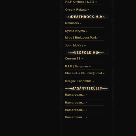
R.I.P Orridge | L.T.S »
Orcsik Roland »
Omniozis »
Kylmä Krypta »
Idles | Budapest Park »
John McKay »
Current 93 »
R.I.P | Bergman »
ClassicUs #4 | mix|cloud »
Morgue Ensemble »
Hamarosan... »
Hamarosan...
»
Hamarosan...
»
Hamarosan...
»