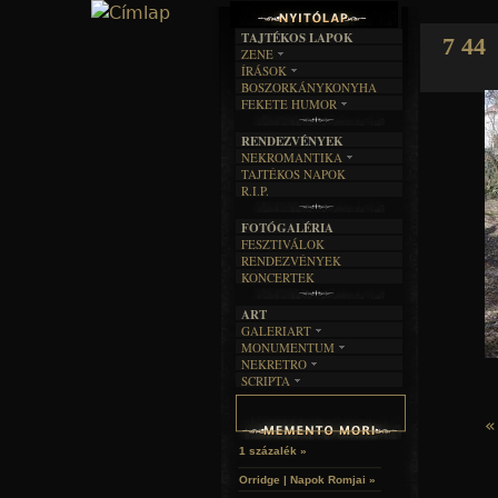
TAJTÉKOS LAPOK
7 44
ZENE
ÍRÁSOK
EGYÜTTESEK
BOSZORKÁNYKONYHA
IRODALOM
INTERJÚK
FEKETE HUMOR
FILM
FORDÍTÁSOK
KÉPES
MŰVÉSZET
DALSZÖVEGEK
RENDEZVÉNYEK
SZÖVEGES
ÍRÁSTÖRTÉNET
NEKROMANTIKA
TAJTÉKOS NAPOK
AKTUÁLIS
R.I.P.
A MÚLT
FOTÓGALÉRIA
FESZTIVÁLOK
RENDEZVÉNYEK
KONCERTEK
ART
GALERIART
MONUMENTUM
ARTGALERI
NEKRETRO
TEMETŐK
KÉPREGÉNYEK
SCRIPTA
SZUBKULT
TEMPLOMOK
LAKÁSKULTS
NOVELLÁK
FEKETE LYUK
VÁRAK
VERSEK
«
RELIKVIÁK
HELYEK
HALÁLTÁNC
1 százalék »
Orridge | Napok Romjai »