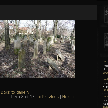
Jump to navigation
Buda
Dar
elő:
2026
Győr
Deat
XTR 
2026
 Back to gallery
Item 8 of 18
« Previous
|
Next »
Buda
Desc
Zaj 
2026