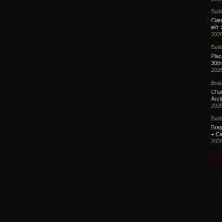
Buda
Clan
elő:
2026
Buda
Pla
30th
2026
Buda
Cha
Arct
2026
Buda
Brag
+ Ca
2026