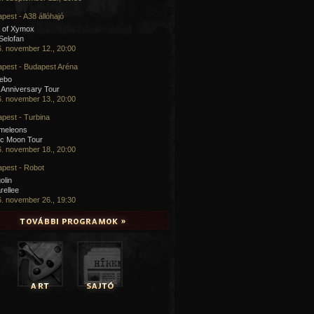
pest - A38 állóhajó
 of Xymox
 Selofan
. november 12., 20:00
pest - Budapest Aréna
cebo
 Anniversary Tour
. november 13., 20:00
pest - Turbina
meleons
ic Moon Tour
. november 18., 20:00
pest - Robot
olin
rellee
. november 26., 19:30