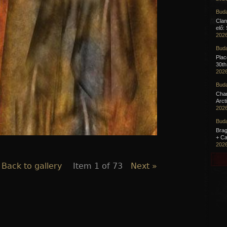
Buda
Clan
elő:
2026
Buda
Pla
30th
2026
Buda
Cha
Arct
2026
Buda
Brag
+ Ca
2026
 Back to gallery
Item 1 of 73
Next »