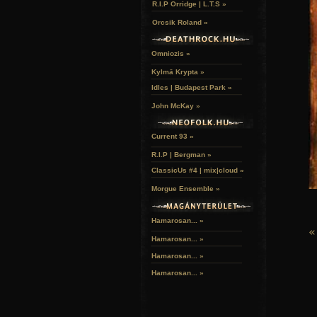
R.I.P Orridge | L.T.S »
Orcsik Roland »
Omniozis »
Kylmä Krypta »
Idles | Budapest Park »
John McKay »
Current 93 »
R.I.P | Bergman »
ClassicUs #4 | mix|cloud »
Morgue Ensemble »
Hamarosan... »
«
Hamarosan...
»
Hamarosan...
»
Hamarosan...
»