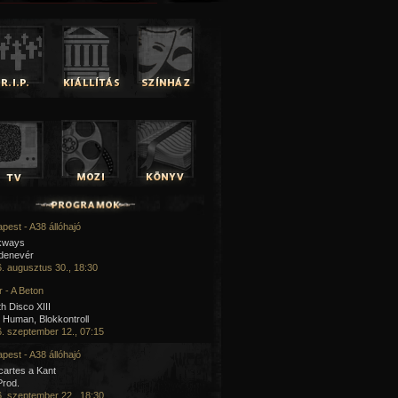
pest - A38 állóhajó
kways
 denevér
. augusztus 30., 18:30
 - A Beton
h Disco XIII
Human, Blokkontroll
. szeptember 12., 07:15
pest - A38 állóhajó
artes a Kant
Prod.
. szeptember 22., 18:30