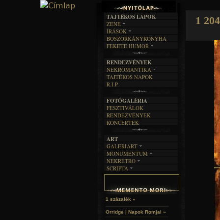
TAJTÉKOS LAPOK
1 204
ZENE
ÍRÁSOK
EGYÜTTESEK
BOSZORKÁNYKONYHA
IRODALOM
INTERJÚK
FEKETE HUMOR
FILM
FORDÍTÁSOK
KÉPES
MŰVÉSZET
DALSZÖVEGEK
RENDEZVÉNYEK
SZÖVEGES
ÍRÁSTÖRTÉNET
NEKROMANTIKA
TAJTÉKOS NAPOK
AKTUÁLIS
R.I.P.
A MÚLT
FOTÓGALÉRIA
FESZTIVÁLOK
RENDEZVÉNYEK
KONCERTEK
ART
GALERIART
MONUMENTUM
ARTGALERI
NEKRETRO
TEMETŐK
KÉPREGÉNYEK
SCRIPTA
SZUBKULT
TEMPLOMOK
LAKÁSKULTS
NOVELLÁK
FEKETE LYUK
VÁRAK
VERSEK
RELIKVIÁK
HELYEK
HALÁLTÁNC
1 százalék »
Orridge | Napok Romjai »