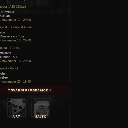
pest - A38 állóhajó
 of Xymox
 Selofan
. november 12., 20:00
pest - Budapest Aréna
cebo
 Anniversary Tour
. november 13., 20:00
pest - Turbina
meleons
ic Moon Tour
. november 18., 20:00
pest - Robot
olin
rellee
. november 26., 19:30