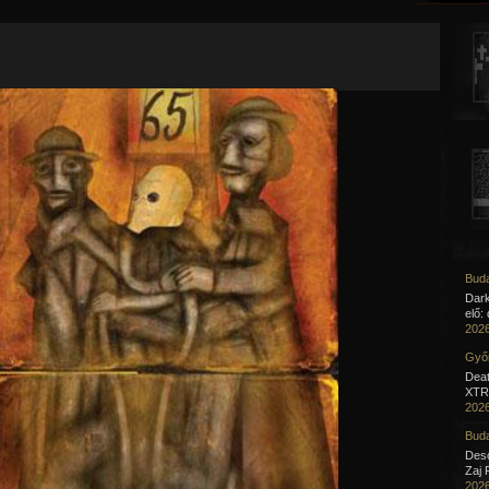
Jump to navigation
Buda
Dar
elő:
2026
Győr
Deat
XTR 
2026
Buda
Desc
Zaj 
2026