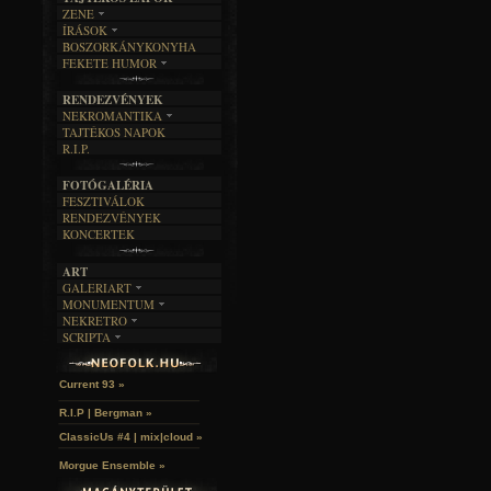
ZENE
ÍRÁSOK
EGYÜTTESEK
BOSZORKÁNYKONYHA
IRODALOM
INTERJÚK
FEKETE HUMOR
FILM
FORDÍTÁSOK
KÉPES
MŰVÉSZET
DALSZÖVEGEK
RENDEZVÉNYEK
SZÖVEGES
ÍRÁSTÖRTÉNET
NEKROMANTIKA
TAJTÉKOS NAPOK
AKTUÁLIS
R.I.P.
A MÚLT
FOTÓGALÉRIA
FESZTIVÁLOK
RENDEZVÉNYEK
KONCERTEK
ART
GALERIART
MONUMENTUM
ARTGALERI
NEKRETRO
TEMETŐK
KÉPREGÉNYEK
SCRIPTA
SZUBKULT
TEMPLOMOK
LAKÁSKULTS
John McKay »
NOVELLÁK
FEKETE LYUK
VÁRAK
VERSEK
RELIKVIÁK
HELYEK
Current 93 »
HALÁLTÁNC
R.I.P | Bergman »
ClassicUs #4 | mix|cloud »
Morgue Ensemble »