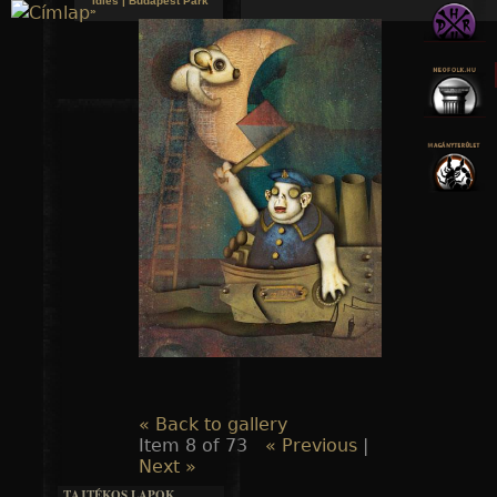
Idles | Budapest Park
»
Jump to navigation
« Back to gallery
Item 8 of 73
« Previous
|
Next »
TAJTÉKOS LAPOK