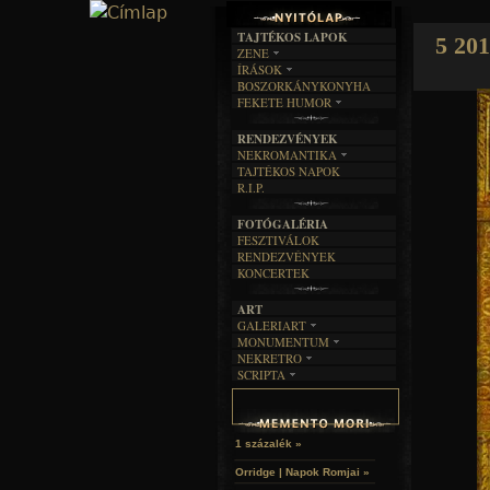
TAJTÉKOS LAPOK
5 201
ZENE
ÍRÁSOK
EGYÜTTESEK
BOSZORKÁNYKONYHA
IRODALOM
INTERJÚK
FEKETE HUMOR
FILM
FORDÍTÁSOK
KÉPES
MŰVÉSZET
DALSZÖVEGEK
RENDEZVÉNYEK
SZÖVEGES
ÍRÁSTÖRTÉNET
NEKROMANTIKA
TAJTÉKOS NAPOK
AKTUÁLIS
R.I.P.
A MÚLT
FOTÓGALÉRIA
FESZTIVÁLOK
RENDEZVÉNYEK
KONCERTEK
ART
GALERIART
MONUMENTUM
ARTGALERI
NEKRETRO
TEMETŐK
KÉPREGÉNYEK
SCRIPTA
SZUBKULT
TEMPLOMOK
LAKÁSKULTS
NOVELLÁK
FEKETE LYUK
VÁRAK
VERSEK
RELIKVIÁK
HELYEK
HALÁLTÁNC
1 százalék »
Orridge | Napok Romjai »