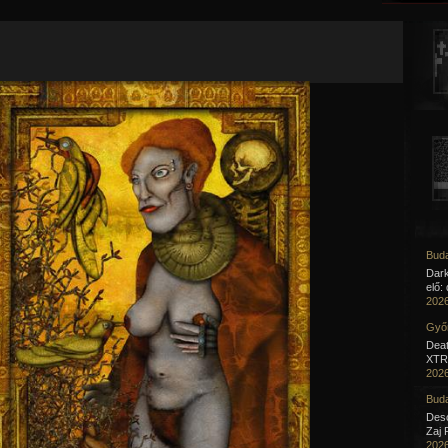
Jump to navigation
Buda
Dar
elő:
2026
Győr
Deat
XTR 
2026
Buda
Desc
Zaj 
2026