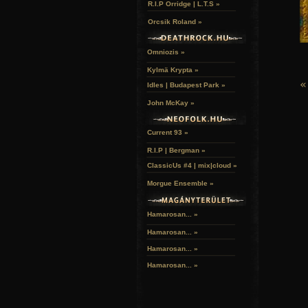
R.I.P Orridge | L.T.S »
Orcsik Roland »
Omniozis »
Kylmä Krypta »
«
Idles | Budapest Park »
John McKay »
Current 93 »
R.I.P | Bergman »
ClassicUs #4 | mix|cloud »
Morgue Ensemble »
Hamarosan... »
Hamarosan...
»
Hamarosan...
»
Hamarosan...
»