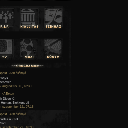
pest - A38 állóhajó
kways
 denevér
. augusztus 30., 18:30
 - A Beton
h Disco XIII
Human, Blokkontroll
. szeptember 12., 07:15
pest - A38 állóhajó
artes a Kant
Prod.
. szeptember 22., 18:30