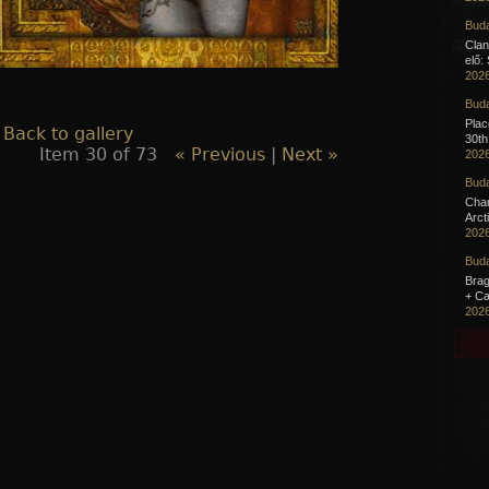
Buda
Clan
elő:
2026
Buda
Pla
 Back to gallery
30th
Item 30 of 73
« Previous
|
Next »
2026
Buda
Cha
Arct
2026
Buda
Brag
+ Ca
2026