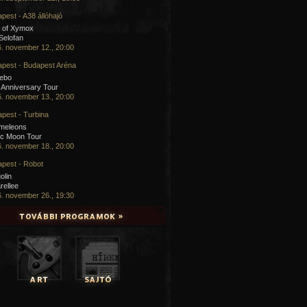
pest - A38 állóhajó
 of Xymox
 Selofan
. november 12., 20:00
pest - Budapest Aréna
cebo
 Anniversary Tour
. november 13., 20:00
pest - Turbina
meleons
ic Moon Tour
. november 18., 20:00
pest - Robot
olin
rellee
. november 26., 19:30