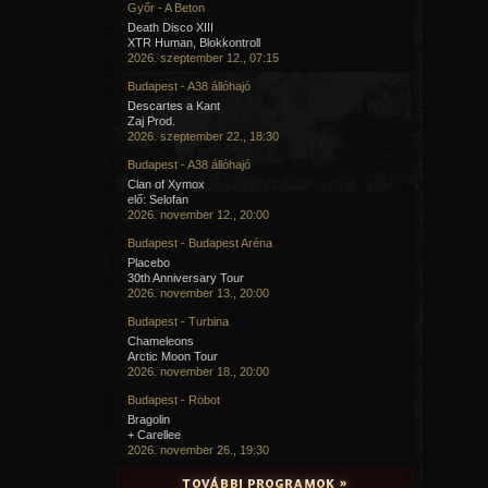
Győr - A Beton
Death Disco XIII
XTR Human, Blokkontroll
2026. szeptember 12., 07:15
Budapest - A38 állóhajó
Descartes a Kant
Zaj Prod.
2026. szeptember 22., 18:30
Budapest - A38 állóhajó
Clan of Xymox
elő: Selofan
2026. november 12., 20:00
Budapest - Budapest Aréna
Placebo
30th Anniversary Tour
2026. november 13., 20:00
Budapest - Turbina
Chameleons
Arctic Moon Tour
2026. november 18., 20:00
Budapest - Robot
Bragolin
+ Carellee
2026. november 26., 19:30