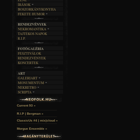
ÍRÁSOK
EGYÜTTESEK
BOSZORKÁNYKONYHA
IRODALOM
INTERJÚK
FEKETE HUMOR
FILM
FORDÍTÁSOK
KÉPES
MŰVÉSZET
DALSZÖVEGEK
RENDEZVÉNYEK
SZÖVEGES
ÍRÁSTÖRTÉNET
NEKROMANTIKA
TAJTÉKOS NAPOK
AKTUÁLIS
R.I.P.
A MÚLT
FOTÓGALÉRIA
FESZTIVÁLOK
RENDEZVÉNYEK
KONCERTEK
ART
GALERIART
MONUMENTUM
ARTGALERI
NEKRETRO
TEMETŐK
KÉPREGÉNYEK
SCRIPTA
SZUBKULT
TEMPLOMOK
LAKÁSKULTS
Idles | Budapest Park »
NOVELLÁK
FEKETE LYUK
VÁRAK
VERSEK
RELIKVIÁK
HELYEK
Current 93 »
HALÁLTÁNC
R.I.P | Bergman »
ClassicUs #4 | mix|cloud »
Morgue Ensemble »