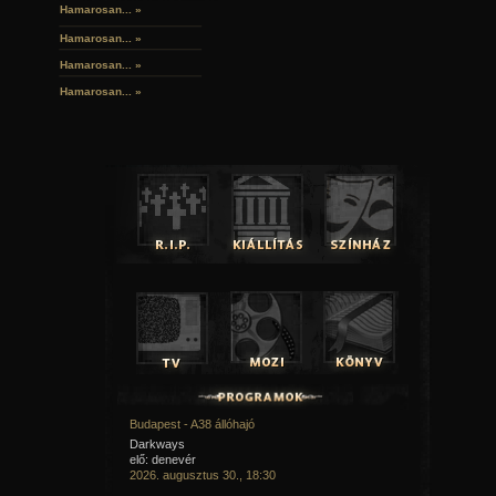
Hamarosan... »
Hamarosan...
»
Hamarosan...
»
Hamarosan...
»
Budapest - A38 állóhajó
Darkways
elő: denevér
2026. augusztus 30., 18:30