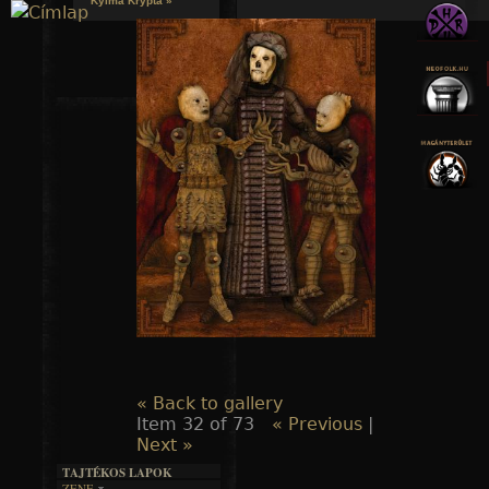
Kylmä Krypta »
Jump to navigation
« Back to gallery
Item 32 of 73
« Previous
|
Next »
TAJTÉKOS LAPOK
ZENE