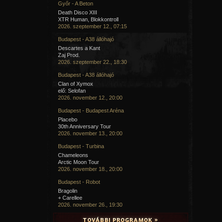
Győr - A Beton
Death Disco XIII
XTR Human, Blokkontroll
2026. szeptember 12., 07:15
Budapest - A38 állóhajó
Descartes a Kant
Zaj Prod.
2026. szeptember 22., 18:30
Budapest - A38 állóhajó
Clan of Xymox
elő: Selofan
2026. november 12., 20:00
Budapest - Budapest Aréna
Placebo
30th Anniversary Tour
2026. november 13., 20:00
Budapest - Turbina
Chameleons
Arctic Moon Tour
2026. november 18., 20:00
Budapest - Robot
Bragolin
+ Carellee
2026. november 26., 19:30