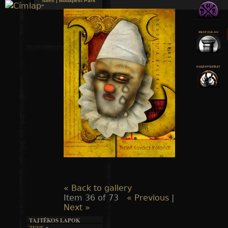
Idles | Budapest Park
»
Jump to navigation
« Back to gallery
Item 36 of 73
« Previous
|
Next »
TAJTÉKOS LAPOK
ZENE