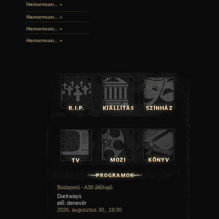
Hamarosan... »
Hamarosan...
»
Hamarosan...
»
Hamarosan...
»
Budapest - A38 állóhajó
Darkways
elő: denevér
2026. augusztus 30., 18:30