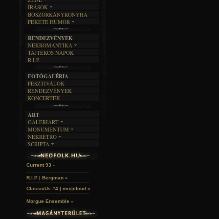
ÍRÁSOK
EGYÜTTESEK
BOSZORKÁNYKONYHA
IRODALOM
INTERJÚK
FEKETE HUMOR
FILM
FORDÍTÁSOK
KÉPES
MŰVÉSZET
DALSZÖVEGEK
RENDEZVÉNYEK
SZÖVEGES
ÍRÁSTÖRTÉNET
NEKROMANTIKA
TAJTÉKOS NAPOK
AKTUÁLIS
R.I.P.
A MÚLT
FOTÓGALÉRIA
FESZTIVÁLOK
RENDEZVÉNYEK
KONCERTEK
ART
GALERIART
MONUMENTUM
ARTGALERI
NEKRETRO
TEMETŐK
KÉPREGÉNYEK
SCRIPTA
SZUBKULT
TEMPLOMOK
LAKÁSKULTS
John McKay »
NOVELLÁK
FEKETE LYUK
VÁRAK
VERSEK
RELIKVIÁK
HELYEK
Current 93 »
HALÁLTÁNC
R.I.P | Bergman »
ClassicUs #4 | mix|cloud »
Morgue Ensemble »