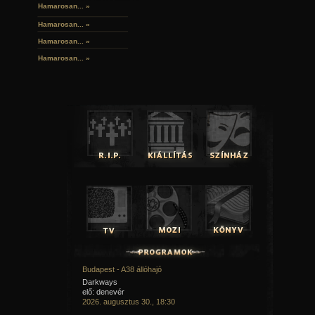
Hamarosan... »
Hamarosan...
»
Hamarosan...
»
Hamarosan...
»
Budapest - A38 állóhajó
Darkways
elő: denevér
2026. augusztus 30., 18:30