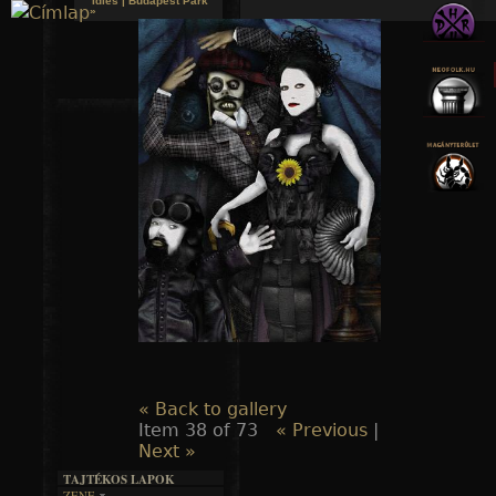
Idles | Budapest Park
»
Jump to navigation
« Back to gallery
Item 38 of 73
« Previous
|
Next »
TAJTÉKOS LAPOK
ZENE