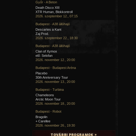
Győr - A Beton
Death Disco XIII
XTR Human, Blokkontroll
2026. szeptember 12., 07:15
Budapest - A38 állóhajó
Descartes a Kant
Zaj Prod.
2026. szeptember 22., 18:30
Budapest - A38 állóhajó
Clan of Xymox
elő: Selofan
2026. november 12., 20:00
Budapest - Budapest Aréna
Placebo
30th Anniversary Tour
2026. november 13., 20:00
Budapest - Turbina
Chameleons
Arctic Moon Tour
2026. november 18., 20:00
Budapest - Robot
Bragolin
+ Carellee
2026. november 26., 19:30