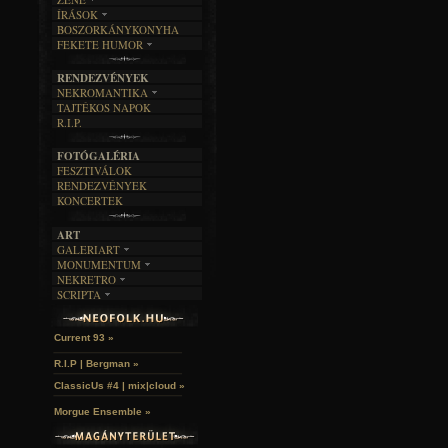
ÍRÁSOK
EGYÜTTESEK
BOSZORKÁNYKONYHA
IRODALOM
INTERJÚK
FEKETE HUMOR
FILM
FORDÍTÁSOK
KÉPES
MŰVÉSZET
DALSZÖVEGEK
RENDEZVÉNYEK
SZÖVEGES
ÍRÁSTÖRTÉNET
NEKROMANTIKA
TAJTÉKOS NAPOK
AKTUÁLIS
R.I.P.
A MÚLT
FOTÓGALÉRIA
FESZTIVÁLOK
RENDEZVÉNYEK
KONCERTEK
ART
GALERIART
MONUMENTUM
ARTGALERI
NEKRETRO
TEMETŐK
KÉPREGÉNYEK
SCRIPTA
SZUBKULT
TEMPLOMOK
LAKÁSKULTS
John McKay »
NOVELLÁK
FEKETE LYUK
VÁRAK
VERSEK
RELIKVIÁK
HELYEK
Current 93 »
HALÁLTÁNC
R.I.P | Bergman »
ClassicUs #4 | mix|cloud »
Morgue Ensemble »