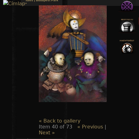
Idles | Budapest Park
»
Jump to navigation
« Back to gallery
Item 40 of 73
« Previous
|
Next »