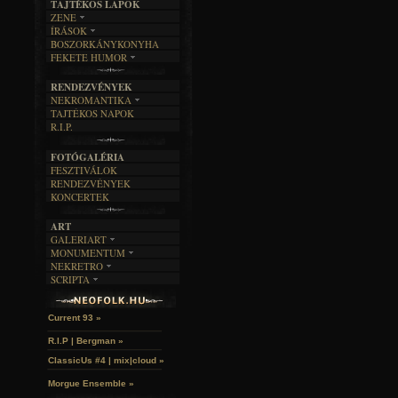
TAJTÉKOS LAPOK
ZENE
ÍRÁSOK
EGYÜTTESEK
BOSZORKÁNYKONYHA
IRODALOM
INTERJÚK
FEKETE HUMOR
FILM
FORDÍTÁSOK
KÉPES
MŰVÉSZET
DALSZÖVEGEK
RENDEZVÉNYEK
SZÖVEGES
ÍRÁSTÖRTÉNET
NEKROMANTIKA
TAJTÉKOS NAPOK
AKTUÁLIS
R.I.P.
A MÚLT
FOTÓGALÉRIA
FESZTIVÁLOK
RENDEZVÉNYEK
KONCERTEK
ART
GALERIART
MONUMENTUM
ARTGALERI
NEKRETRO
TEMETŐK
KÉPREGÉNYEK
SCRIPTA
SZUBKULT
TEMPLOMOK
LAKÁSKULTS
John McKay »
NOVELLÁK
FEKETE LYUK
VÁRAK
VERSEK
RELIKVIÁK
HELYEK
Current 93 »
HALÁLTÁNC
R.I.P | Bergman »
ClassicUs #4 | mix|cloud »
Morgue Ensemble »