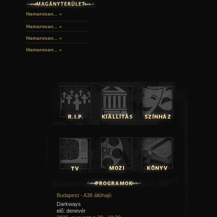
Hamarosan... »
Hamarosan...
»
Hamarosan...
»
Hamarosan...
»
Budapest - A38 állóhajó
Darkways
elő: denevér