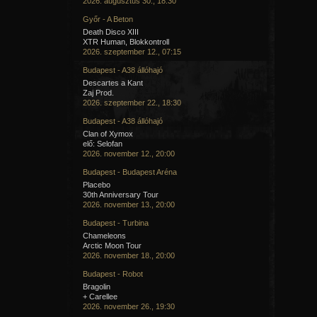
2026. augusztus 30., 18:30
Győr - A Beton
Death Disco XIII
XTR Human, Blokkontroll
2026. szeptember 12., 07:15
Budapest - A38 állóhajó
Descartes a Kant
Zaj Prod.
2026. szeptember 22., 18:30
Budapest - A38 állóhajó
Clan of Xymox
elő: Selofan
2026. november 12., 20:00
Budapest - Budapest Aréna
Placebo
30th Anniversary Tour
2026. november 13., 20:00
Budapest - Turbina
Chameleons
Arctic Moon Tour
2026. november 18., 20:00
Budapest - Robot
Bragolin
+ Carellee
2026. november 26., 19:30