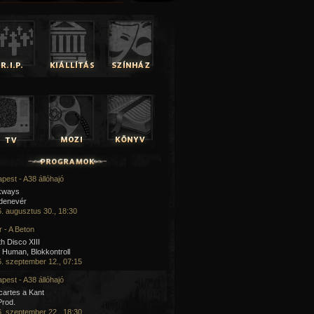
pest - A38 állóhajó
kways
 denevér
. augusztus 30., 18:30
 - A Beton
h Disco XIII
Human, Blokkontroll
. szeptember 12., 07:15
pest - A38 állóhajó
artes a Kant
Prod.
. szeptember 22., 18:30