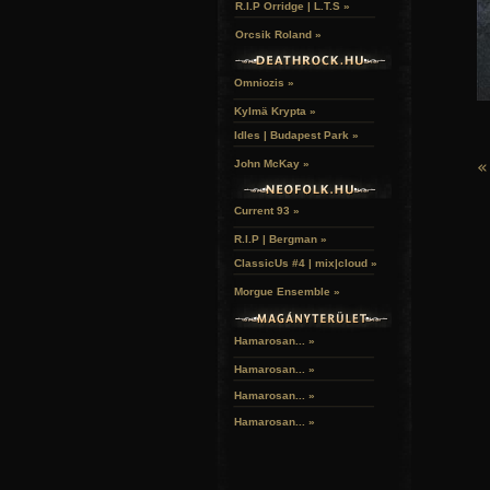
R.I.P Orridge | L.T.S »
Orcsik Roland »
Omniozis »
Kylmä Krypta »
Idles | Budapest Park »
«
John McKay »
Current 93 »
R.I.P | Bergman »
ClassicUs #4 | mix|cloud »
Morgue Ensemble »
Hamarosan... »
Hamarosan...
»
Hamarosan...
»
Hamarosan...
»