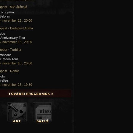
pest - A38 állóhajó
 of Xymox
 Selofan
. november 12., 20:00
pest - Budapest Aréna
cebo
 Anniversary Tour
. november 13., 20:00
pest - Turbina
meleons
ic Moon Tour
. november 18., 20:00
pest - Robot
olin
rellee
. november 26., 19:30