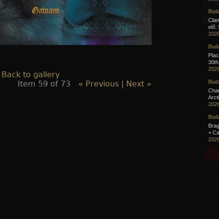
Buda
Clan
elő:
2026
Buda
Pla
30th
2026
 Back to gallery
Buda
Item 59 of 73
« Previous
|
Next »
Cha
Arct
2026
Buda
Brag
+ Ca
2026