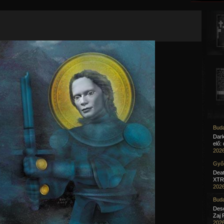
Jump to navigation
Buda
Dar
elő:
2026
Győr
Deat
XTR 
2026
Buda
Desc
Zaj 
2026