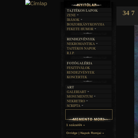
TAJTÉKOS LAPOK
34 7
ZENE
ÍRÁSOK
EGYÜTTESEK
BOSZORKÁNYKONYHA
IRODALOM
INTERJÚK
FEKETE HUMOR
FILM
FORDÍTÁSOK
KÉPES
MŰVÉSZET
DALSZÖVEGEK
RENDEZVÉNYEK
SZÖVEGES
ÍRÁSTÖRTÉNET
NEKROMANTIKA
TAJTÉKOS NAPOK
AKTUÁLIS
R.I.P.
A MÚLT
FOTÓGALÉRIA
FESZTIVÁLOK
RENDEZVÉNYEK
KONCERTEK
ART
GALERIART
MONUMENTUM
ARTGALERI
NEKRETRO
TEMETŐK
KÉPREGÉNYEK
SCRIPTA
SZUBKULT
TEMPLOMOK
LAKÁSKULTS
NOVELLÁK
FEKETE LYUK
VÁRAK
VERSEK
RELIKVIÁK
HELYEK
HALÁLTÁNC
1 százalék »
Orridge | Napok Romjai »