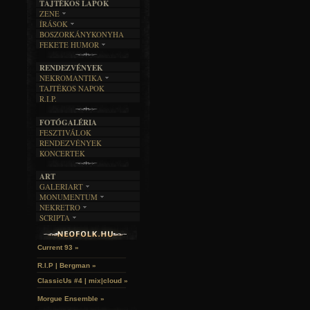
TAJTÉKOS LAPOK
ZENE
ÍRÁSOK
EGYÜTTESEK
BOSZORKÁNYKONYHA
IRODALOM
INTERJÚK
FEKETE HUMOR
FILM
FORDÍTÁSOK
KÉPES
MŰVÉSZET
DALSZÖVEGEK
RENDEZVÉNYEK
SZÖVEGES
ÍRÁSTÖRTÉNET
NEKROMANTIKA
TAJTÉKOS NAPOK
AKTUÁLIS
R.I.P.
A MÚLT
FOTÓGALÉRIA
FESZTIVÁLOK
RENDEZVÉNYEK
KONCERTEK
ART
GALERIART
MONUMENTUM
ARTGALERI
NEKRETRO
TEMETŐK
KÉPREGÉNYEK
SCRIPTA
SZUBKULT
TEMPLOMOK
LAKÁSKULTS
John McKay »
NOVELLÁK
FEKETE LYUK
VÁRAK
VERSEK
RELIKVIÁK
HELYEK
Current 93 »
HALÁLTÁNC
R.I.P | Bergman »
ClassicUs #4 | mix|cloud »
Morgue Ensemble »