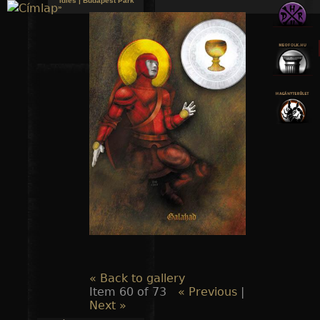
Idles | Budapest Park
»
Jump to navigation
« Back to gallery
Item 60 of 73
« Previous
|
Next »