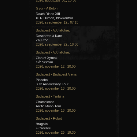
2026. augusztus 30., 18:30
Győr - A Beton
Death Disco XIII
XTR Human, Blokkontroll
2026. szeptember 12., 07:15
Budapest - A38 állóhajó
Descartes a Kant
Zaj Prod.
2026. szeptember 22., 18:30
Budapest - A38 állóhajó
Clan of Xymox
elő: Selofan
2026. november 12., 20:00
Budapest - Budapest Aréna
Placebo
30th Anniversary Tour
2026. november 13., 20:00
Budapest - Turbina
Chameleons
Arctic Moon Tour
2026. november 18., 20:00
Budapest - Robot
Bragolin
+ Carellee
2026. november 26., 19:30