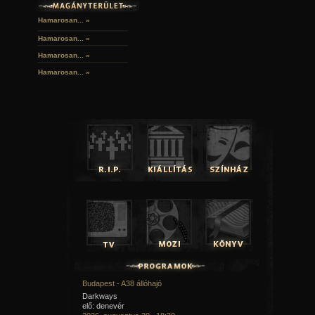
Hamarosan... »
Hamarosan...
»
Hamarosan...
»
Hamarosan...
»
Budapest - A38 állóhajó
Darkways
elő: denevér