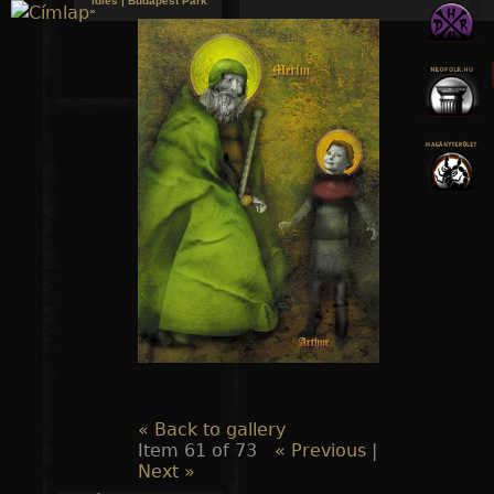
Idles | Budapest Park
»
Jump to navigation
« Back to gallery
Item 61 of 73
« Previous
|
Next »