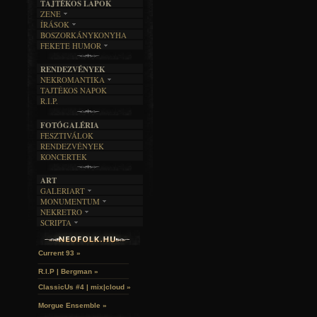
TAJTÉKOS LAPOK
ZENE
ÍRÁSOK
EGYÜTTESEK
BOSZORKÁNYKONYHA
IRODALOM
INTERJÚK
FEKETE HUMOR
FILM
FORDÍTÁSOK
KÉPES
MŰVÉSZET
DALSZÖVEGEK
RENDEZVÉNYEK
SZÖVEGES
ÍRÁSTÖRTÉNET
NEKROMANTIKA
TAJTÉKOS NAPOK
AKTUÁLIS
R.I.P.
A MÚLT
FOTÓGALÉRIA
FESZTIVÁLOK
RENDEZVÉNYEK
KONCERTEK
ART
GALERIART
MONUMENTUM
ARTGALERI
NEKRETRO
TEMETŐK
KÉPREGÉNYEK
SCRIPTA
SZUBKULT
TEMPLOMOK
LAKÁSKULTS
John McKay »
NOVELLÁK
FEKETE LYUK
VÁRAK
VERSEK
RELIKVIÁK
HELYEK
Current 93 »
HALÁLTÁNC
R.I.P | Bergman »
ClassicUs #4 | mix|cloud »
Morgue Ensemble »