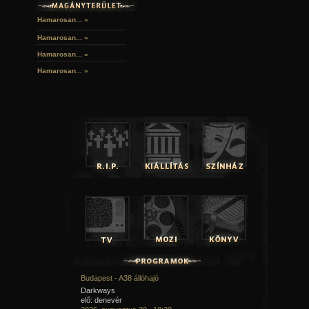
Hamarosan... »
Hamarosan...
»
Hamarosan...
»
Hamarosan...
»
Budapest - A38 állóhajó
Darkways
elő: denevér