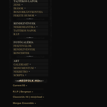
TAJTÉKOS LAPOK
ZENE
ÍRÁSOK
EGYÜTTESEK
BOSZORKÁNYKONYHA
IRODALOM
INTERJÚK
FEKETE HUMOR
FILM
FORDÍTÁSOK
KÉPES
MŰVÉSZET
DALSZÖVEGEK
RENDEZVÉNYEK
SZÖVEGES
ÍRÁSTÖRTÉNET
NEKROMANTIKA
TAJTÉKOS NAPOK
AKTUÁLIS
R.I.P.
A MÚLT
FOTÓGALÉRIA
FESZTIVÁLOK
RENDEZVÉNYEK
KONCERTEK
ART
GALERIART
MONUMENTUM
ARTGALERI
NEKRETRO
TEMETŐK
KÉPREGÉNYEK
SCRIPTA
SZUBKULT
TEMPLOMOK
LAKÁSKULTS
John McKay »
NOVELLÁK
FEKETE LYUK
VÁRAK
VERSEK
RELIKVIÁK
HELYEK
Current 93 »
HALÁLTÁNC
R.I.P | Bergman »
ClassicUs #4 | mix|cloud »
Morgue Ensemble »