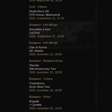
2026. augusztus 30., 18:30
Győr - A Beton
Death Disco XIII
XTR Human, Blokkontroll
2026. szeptember 12., 07:15
Budapest - A38 állóhajó
Descartes a Kant
Zaj Prod.
2026. szeptember 22., 18:30
Budapest - A38 állóhajó
Clan of Xymox
elő: Selofan
2026. november 12., 20:00
Budapest - Budapest Aréna
Placebo
30th Anniversary Tour
2026. november 13., 20:00
Budapest - Turbina
Chameleons
Arctic Moon Tour
2026. november 18., 20:00
Budapest - Robot
Bragolin
+ Carellee
2026. november 26., 19:30