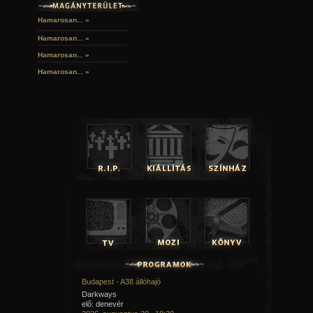
Hamarosan... »
Hamarosan...
»
Hamarosan...
»
Hamarosan...
»
Budapest - A38 állóhajó
Darkways
elő: denevér