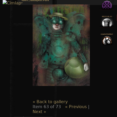
Idles | Budapest Park
»
Jump to navigation
« Back to gallery
Item 63 of 73
« Previous
|
Next »