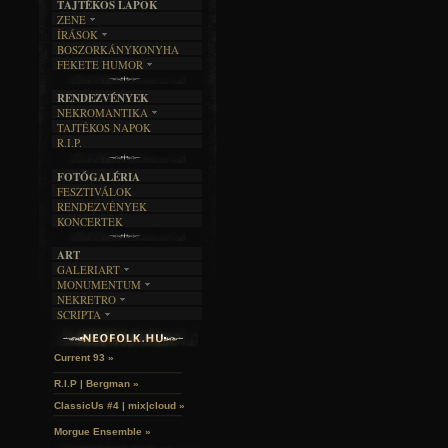
TAJTÉKOS LAPOK
ZENE
ÍRÁSOK
EGYÜTTESEK
BOSZORKÁNYKONYHA
IRODALOM
INTERJÚK
FEKETE HUMOR
FILM
FORDÍTÁSOK
KÉPES
MŰVÉSZET
DALSZÖVEGEK
RENDEZVÉNYEK
SZÖVEGES
ÍRÁSTÖRTÉNET
NEKROMANTIKA
TAJTÉKOS NAPOK
AKTUÁLIS
R.I.P.
A MÚLT
FOTÓGALÉRIA
FESZTIVÁLOK
RENDEZVÉNYEK
KONCERTEK
ART
GALERIART
MONUMENTUM
ARTGALERI
NEKRETRO
TEMETŐK
KÉPREGÉNYEK
SCRIPTA
SZUBKULT
TEMPLOMOK
LAKÁSKULTS
John McKay »
NOVELLÁK
FEKETE LYUK
VÁRAK
VERSEK
RELIKVIÁK
HELYEK
Current 93 »
HALÁLTÁNC
R.I.P | Bergman »
ClassicUs #4 | mix|cloud »
Morgue Ensemble »