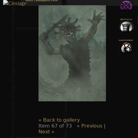
Idles | Budapest Park
»
Jump to navigation
« Back to gallery
Item 67 of 73
« Previous
|
Next »