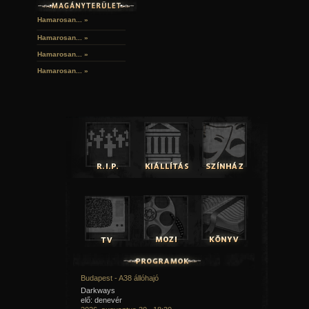
Hamarosan... »
Hamarosan...
»
Hamarosan...
»
Hamarosan...
»
Budapest - A38 állóhajó
Darkways
elő: denevér