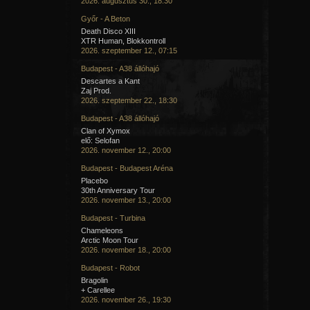
2026. augusztus 30., 18:30
Győr - A Beton
Death Disco XIII
XTR Human, Blokkontroll
2026. szeptember 12., 07:15
Budapest - A38 állóhajó
Descartes a Kant
Zaj Prod.
2026. szeptember 22., 18:30
Budapest - A38 állóhajó
Clan of Xymox
elő: Selofan
2026. november 12., 20:00
Budapest - Budapest Aréna
Placebo
30th Anniversary Tour
2026. november 13., 20:00
Budapest - Turbina
Chameleons
Arctic Moon Tour
2026. november 18., 20:00
Budapest - Robot
Bragolin
+ Carellee
2026. november 26., 19:30