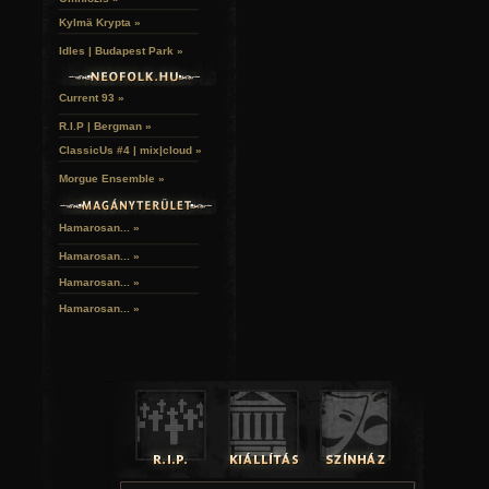
Kylmä Krypta »
Idles | Budapest Park »
Current 93 »
R.I.P | Bergman »
ClassicUs #4 | mix|cloud »
Morgue Ensemble »
Hamarosan... »
Hamarosan...
»
Hamarosan...
»
Hamarosan...
»