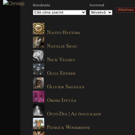
Jump to navigation
Rendezés
Sorrend
Naoto Hattori
Natalie Shau
Nick Veasey
Olga Esther
Olivier Sagazan
Orosz István
Otto Dix | Az öngyilkos
Patrick Woodroffe