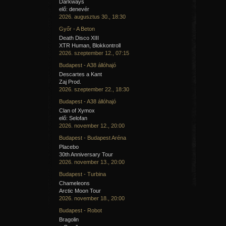
Darkways
elő: denevér
2026. augusztus 30., 18:30
Győr - A Beton
Death Disco XIII
XTR Human, Blokkontroll
2026. szeptember 12., 07:15
Budapest - A38 állóhajó
Descartes a Kant
Zaj Prod.
2026. szeptember 22., 18:30
Budapest - A38 állóhajó
Clan of Xymox
elő: Selofan
2026. november 12., 20:00
Budapest - Budapest Aréna
Placebo
30th Anniversary Tour
2026. november 13., 20:00
Budapest - Turbina
Chameleons
Arctic Moon Tour
2026. november 18., 20:00
Budapest - Robot
Bragolin