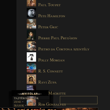
Paul Toupet
Pete Hamilton
Peter Gric
Pierre Paul Prud'hon
Pietro da Cortona szentély
Polly Morgan
R. S. Connett
Ravi Zupa
René Magritte
TAJTÉKOS LAPOK
ZENE
Rob Gonsalves
ÍRÁSOK
EGYÜTTESEK
BOSZORKÁNYKONYHA
IRODALOM