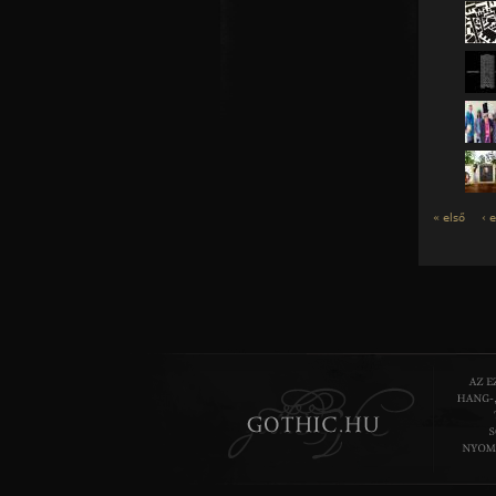
« első
‹ 