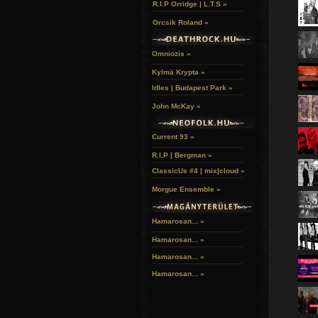
R.I.P Orridge | L.T.S »
Orcsik Roland »
Omniozis »
Kylmä Krypta »
Idles | Budapest Park »
John McKay »
Current 93 »
R.I.P | Bergman »
ClassicUs #4 | mix|cloud »
Morgue Ensemble »
Hamarosan... »
Hamarosan...
»
Hamarosan...
»
Hamarosan...
»