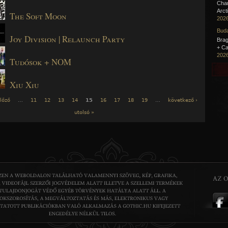
Cha
Arct
The Soft Moon
2026
Buda
Joy Division | Relaunch Party
Brag
+ Ca
2026
Tudósok + NOM
Xiu Xiu
előző
…
11
12
13
14
15
16
17
18
19
…
következő ›
utolsó »