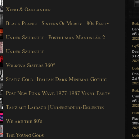
Xeno & Oaklander
Black Planet | Sisters Of Mercy - 80s Party
Buda
Dar
elő:
Under Szubkult - Posthuman Mandalák 2
2026
Győr
Under Szubkult
Deat
XTR 
2026
Volkova Sisters 360°
Buda
Desc
Static Cold | Italian Dark Minimal Gothic
Zaj 
2026
Buda
Post New Punk Wave 1977-1987 Vinyl Party
Clan
elő:
Tanz mit Laibach | Underground Eklektik
2026
Buda
Pla
We are the 80's
30th
2026
The Young Gods
Buda