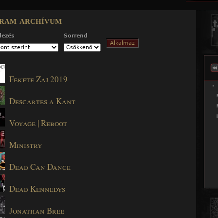
Jump to navigation
ram archívum
dezés
Sorrend
Fekete Zaj 2019
Descartes a Kant
Voyage | Reboot
Ministry
Dead Can Dance
Dead Kennedys
Jonathan Bree