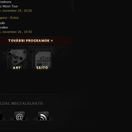
meleons
ic Moon Tour
. november 18., 20:00
pest - Robot
olin
rellee
. november 26., 19:30