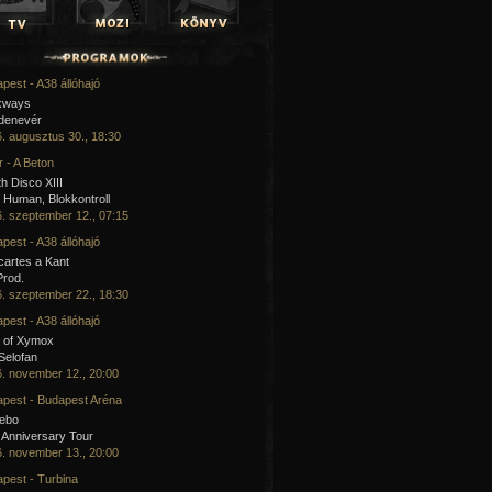
pest - A38 állóhajó
kways
 denevér
. augusztus 30., 18:30
 - A Beton
h Disco XIII
Human, Blokkontroll
. szeptember 12., 07:15
pest - A38 állóhajó
artes a Kant
Prod.
. szeptember 22., 18:30
pest - A38 állóhajó
 of Xymox
 Selofan
. november 12., 20:00
pest - Budapest Aréna
cebo
 Anniversary Tour
. november 13., 20:00
pest - Turbina