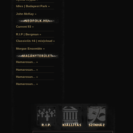
Idles | Budapest Park »
John McKay »
Current 93 »
R.I.P | Bergman »
ClassicUs #4 | mix|cloud »
Morgue Ensemble »
Hamarosan... »
Hamarosan...
»
Hamarosan...
»
Hamarosan...
»