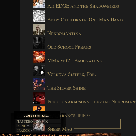
Ati EDGE and the Shadowbirds
Andy California, One Man Band
Nekromantika
Old School Freaks
MMart32 - Ambivalens
Volkova Sisters, For.
The Silver Shine
Fekete Karácsony - évzáró Nekroman
Gépnarancs четыре
TAJTÉKOS LAPOK
ZENE
Sheer Mag
ÍRÁSOK
EGYÜTTESEK
BOSZORKÁNYKONYHA
IRODALOM