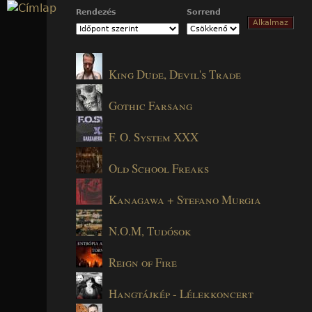
Jump to navigation
Rendezés
Sorrend
King Dude, Devil's Trade
Gothic Farsang
F. O. System XXX
Old School Freaks
Kanagawa + Stefano Murgia
N.O.M, Tudósok
Reign of Fire
Hangtájkép - Lélekkoncert