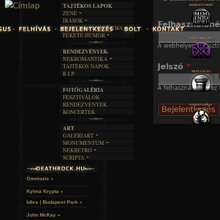
TAJTÉKOS LAPOK
Jump to navigation
ZENE
ÍRÁSOK
EGYÜTTESEK
Felhasználón
BOSZORKÁNYKONYHA
IRODALOM
INTERJÚK
FEKETE HUMOR
FILM
FORDÍTÁSOK
KÉPES
A webhelyen regisztr
MŰVÉSZET
DALSZÖVEGEK
RENDEZVÉNYEK
SZÖVEGES
ÍRÁSTÖRTÉNET
NEKROMANTIKA
Jelszó
*
TAJTÉKOS NAPOK
AKTUÁLIS
R.I.P.
A MÚLT
A felhasználónévhez t
FOTÓGALÉRIA
FESZTIVÁLOK
RENDEZVÉNYEK
KONCERTEK
ART
GALERIART
MONUMENTUM
ARTGALERI
NEKRETRO
TEMETŐK
KÉPREGÉNYEK
SCRIPTA
SZUBKULT
TEMPLOMOK
LAKÁSKULTS
NOVELLÁK
FEKETE LYUK
VÁRAK
VERSEK
RELIKVIÁK
HELYEK
Omniozis »
HALÁLTÁNC
Kylmä Krypta »
Idles | Budapest Park »
John McKay »