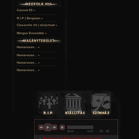
Current 93 »
R.I.P | Bergman »
ClassicUs #4 | mix|cloud »
Morgue Ensemble »
Hamarosan... »
Hamarosan...
»
Hamarosan...
»
Hamarosan...
»