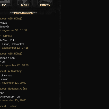
pest - A38 állóhajó
kways
 denevér
. augusztus 30., 18:30
 - A Beton
h Disco XIII
Human, Blokkontroll
. szeptember 12., 07:15
pest - A38 állóhajó
artes a Kant
Prod.
. szeptember 22., 18:30
pest - A38 állóhajó
 of Xymox
 Selofan
. november 12., 20:00
pest - Budapest Aréna
cebo
 Anniversary Tour
. november 13., 20:00
pest - Turbina