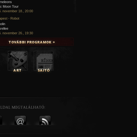
meleons
ic Moon Tour
. november 18., 20:00
pest - Robot
olin
rellee
. november 26., 19:30