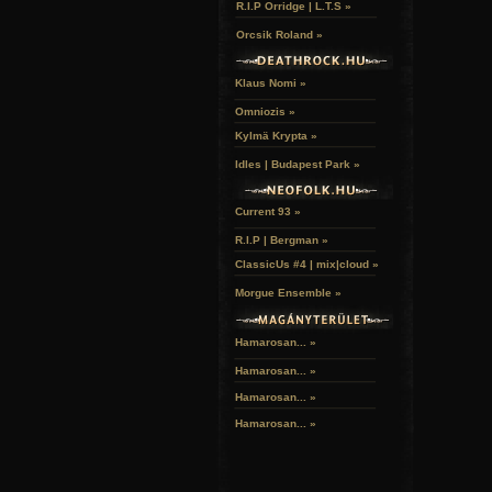
R.I.P Orridge | L.T.S »
Orcsik Roland »
Klaus Nomi »
Omniozis »
Kylmä Krypta »
Idles | Budapest Park »
Current 93 »
R.I.P | Bergman »
ClassicUs #4 | mix|cloud »
Morgue Ensemble »
Hamarosan... »
Hamarosan...
»
Hamarosan...
»
Hamarosan...
»