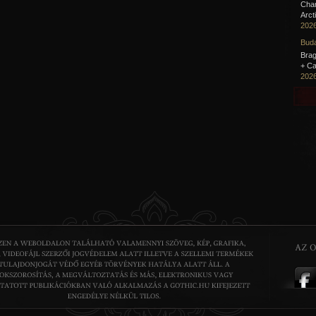
Cha
Arct
2026
Buda
Brag
+ Ca
2026