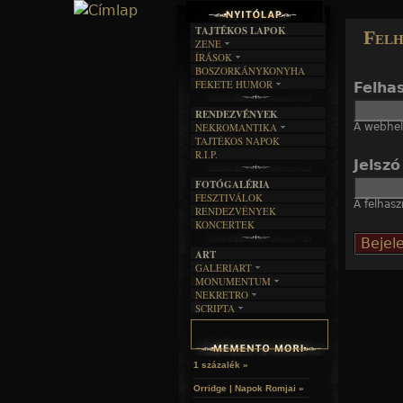
TAJTÉKOS LAPOK
Felh
ZENE
ÍRÁSOK
EGYÜTTESEK
BOSZORKÁNYKONYHA
IRODALOM
INTERJÚK
FEKETE HUMOR
Felha
FILM
FORDÍTÁSOK
KÉPES
MŰVÉSZET
DALSZÖVEGEK
RENDEZVÉNYEK
SZÖVEGES
ÍRÁSTÖRTÉNET
A webhely
NEKROMANTIKA
TAJTÉKOS NAPOK
AKTUÁLIS
R.I.P.
A MÚLT
Jelsz
FOTÓGALÉRIA
FESZTIVÁLOK
A felhasz
RENDEZVÉNYEK
KONCERTEK
ART
GALERIART
MONUMENTUM
ARTGALERI
NEKRETRO
TEMETŐK
KÉPREGÉNYEK
SCRIPTA
SZUBKULT
TEMPLOMOK
LAKÁSKULTS
NOVELLÁK
FEKETE LYUK
VÁRAK
VERSEK
RELIKVIÁK
HELYEK
HALÁLTÁNC
1 százalék »
Orridge | Napok Romjai »