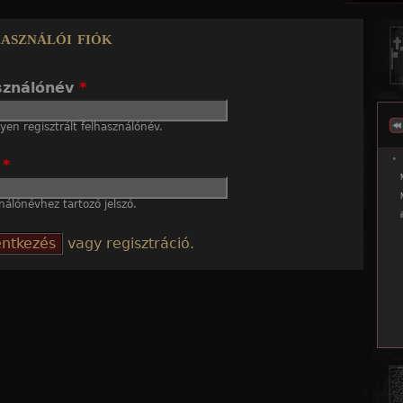
Jump to navigation
asználói fiók
sználónév
*
en regisztrált felhasználónév.
ó
*
nálónévhez tartozó jelszó.
vagy regisztráció.