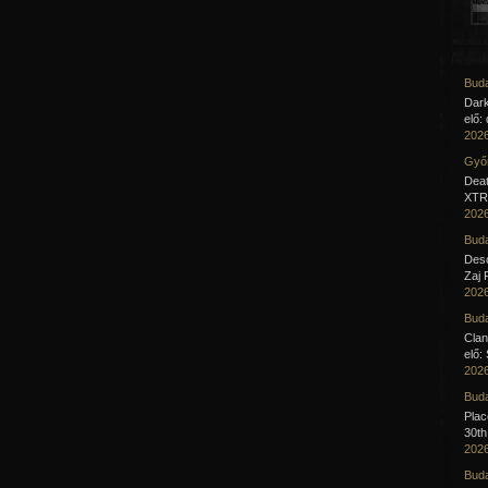
Buda
Dar
elő:
2026
Győr
Deat
XTR 
2026
Buda
Desc
Zaj 
2026
Buda
Clan
elő:
2026
Buda
Pla
30th
2026
Buda